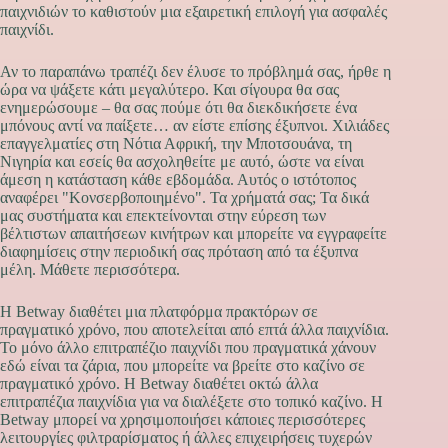
παιχνιδιών το καθιστούν μια εξαιρετική επιλογή για ασφαλές
παιχνίδι.
Αν το παραπάνω τραπέζι δεν έλυσε το πρόβλημά σας, ήρθε η
ώρα να ψάξετε κάτι μεγαλύτερο. Και σίγουρα θα σας
ενημερώσουμε – θα σας πούμε ότι θα διεκδικήσετε ένα
μπόνους αντί να παίξετε… αν είστε επίσης έξυπνοι. Χιλιάδες
επαγγελματίες στη Νότια Αφρική, την Μποτσουάνα, τη
Νιγηρία και εσείς θα ασχοληθείτε με αυτό, ώστε να είναι
άμεση η κατάσταση κάθε εβδομάδα. Αυτός ο ιστότοπος
αναφέρει "Κονσερβοποιημένο". Τα χρήματά σας; Τα δικά
μας συστήματα και επεκτείνονται στην εύρεση των
βέλτιστων απαιτήσεων κινήτρων και μπορείτε να εγγραφείτε
διαφημίσεις στην περιοδική σας πρόταση από τα έξυπνα
μέλη. Μάθετε περισσότερα.
Η Betway διαθέτει μια πλατφόρμα πρακτόρων σε
πραγματικό χρόνο, που αποτελείται από επτά άλλα παιχνίδια.
Το μόνο άλλο επιτραπέζιο παιχνίδι που πραγματικά χάνουν
εδώ είναι τα ζάρια, που μπορείτε να βρείτε στο καζίνο σε
πραγματικό χρόνο. Η Betway διαθέτει οκτώ άλλα
επιτραπέζια παιχνίδια για να διαλέξετε στο τοπικό καζίνο. Η
Betway μπορεί να χρησιμοποιήσει κάποιες περισσότερες
λειτουργίες φιλτραρίσματος ή άλλες επιχειρήσεις τυχερών