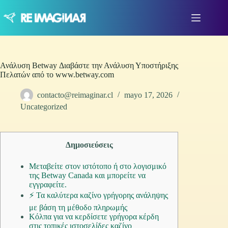
Saltar
al
contenido
Ανάλυση Betway Διαβάστε την Ανάλυση Υποστήριξης
Πελατών από το www.betway.com
contacto@reimaginar.cl
mayo 17, 2026
Uncategorized
Δημοσιεύσεις
Μεταβείτε στον ιστότοπο ή στο λογισμικό
της Betway Canada και μπορείτε να
εγγραφείτε.
⚡ Τα καλύτερα καζίνο γρήγορης ανάληψης
με βάση τη μέθοδο πληρωμής
Κόλπα για να κερδίσετε γρήγορα κέρδη
στις τοπικές ιστοσελίδες καζίνο