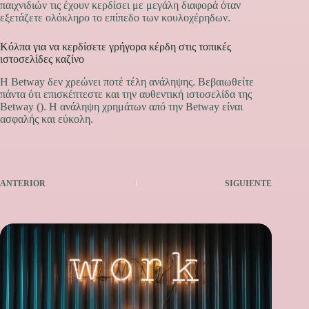
παιχνιδιών τις έχουν κερδίσει με μεγάλη διαφορά όταν
εξετάζετε ολόκληρο το επίπεδο των κουλοχέρηδων.
Κόλπα για να κερδίσετε γρήγορα κέρδη στις τοπικές
ιστοσελίδες καζίνο
Η Betway δεν χρεώνει ποτέ τέλη ανάληψης. Βεβαιωθείτε
πάντα ότι επισκέπτεστε και την αυθεντική ιστοσελίδα της
Betway (). Η ανάληψη χρημάτων από την Betway είναι
ασφαλής και εύκολη.
ANTERIOR
SIGUIENTE