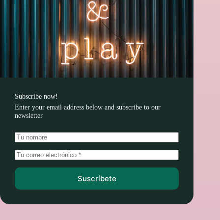
Subscribe now!
Enter your email address below and subscribe to our
newsletter
Suscríbete