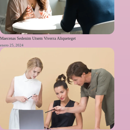
Maecenas Sedenim Utsem Viverra Aliqueteget
enero 25, 2024