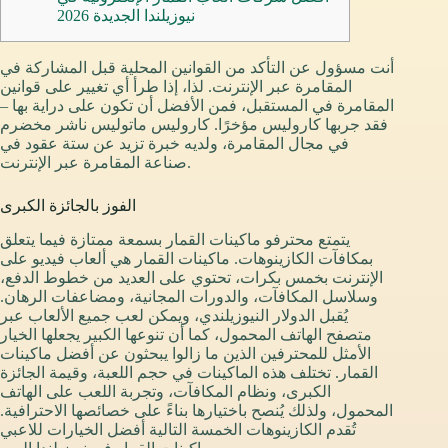
نيوزيلندا الجديدة 2026
أنت مسؤول عن التأكد من القوانين المحلية قبل المشاركة في
المقامرة عبر الإنترنت. لذا، إذا طرأ أي تغيير على قوانين
المقامرة في المستقبل، فمن الأفضل أن تكون على دراية بها –
فقد جربها كاروليس مؤخرًا. كاروليس ماتوليس ناشر مخضرم
في مجال المقامرة، ولديه خبرة تزيد عن ستة عقود في
صناعة المقامرة عبر الإنترنت.
الفوز بالجائزة الكبرى
يتمتع محترفو ماكينات القمار بسمعة ممتازة فيما يتعلق
بمكافآت الكازينوهات.
ماكينات القمار هي ألعاب فيديو على
الإنترنت بخمس بكرات، تحتوي على العديد من خطوط الدفع،
وسلاسل المكافآت، والدورات المجانية، ومضاعفات الرهان.
يُقبل الدولار النيوزيلندي، ويمكن لعب جميع الألعاب عبر
متصفح الهاتف المحمول، كما أن تنوعها الكبير يجعلها الخيار
الأمثل للمحترفين الذين ما زالوا يبحثون عن أفضل ماكينات
القمار. تختلف هذه الماكينات في حجم اللعبة، وقيمة الجائزة
الكبرى، ونظام المكافآت، وتجربة اللعب على الهاتف
المحمول، ولذلك يُنصح باختيارها بناءً على خصائصها الاحترافية.
تُقدم الكازينوهات الخمسة التالية أفضل الخيارات للاعبي