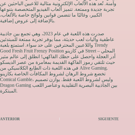
وآمنة. تُعد هذه الألعاب الإلكترونية مثالية للاعبين الباحثين عن
تجربة جديدة وممتعة. تتميز ألعاب الفيديو المتخصصة بتنوعها
الكبير، وغالبًا ما تتضمن قوانين ولوائح خاصة بالألعاب،
بالإضافة إلى عروض إضافية.
صدرت هذه اللعبة في عام 2023، وهي تجمع بين جاذبية
عاطفية وآليات لعب حديثة، مما يوفر تجربة ممتعة للمبتدئين
واللاعبين المحترفين على حد سواء. استمتع بلعبة Trendy
Good Fresh Fruit Frenzy Position في كازينو Street المحلي –
أدر العجلة واحصل على حظك الفاكهي! انطلق إلى عالم مثير
حيث تلتقي رموز الفاكهة القديمة بمغامرة من عصر الديسكو
في هذه اللعبة ذات الطابع الكلاسيكي من Alive Gaming.
تخضع شروط الرهان لشروط المكافآت الخاصة بكازينو
Comical Gamble، وليس لشروط اللعبة فقط. يوازن تصميم
Dragon Gaming بين الجاذبية البصرية التقليدية وعناصر اللعب
المبتكرة.
ANTERIOR
SIGUIENTE