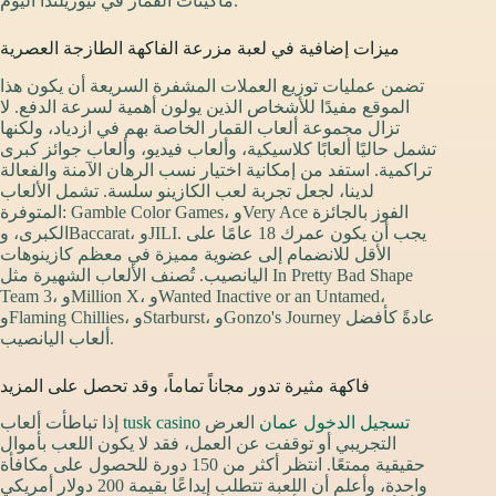
ماكينات القمار في نيوزيلندا اليوم.
ميزات إضافية في لعبة مزرعة الفاكهة الطازجة العصرية
تضمن عمليات توزيع العملات المشفرة السريعة أن يكون هذا
الموقع مفيدًا للأشخاص الذين يولون أهمية لسرعة الدفع. لا
تزال مجموعة ألعاب القمار الخاصة بهم في ازدياد، ولكنها
تشمل حاليًا ألعابًا كلاسيكية، وألعاب فيديو، وألعاب جوائز كبرى
تراكمية. استفد من إمكانية اختيار نسب الرهان الآمنة والفعالة
لدينا، لجعل تجربة لعب الكازينو سلسة. تشمل الألعاب
المتوفرة: Gamble Color Games، وVery Ace الفوز بالجائزة
الكبرى، وBaccarat، وJILI. يجب أن يكون عمرك 18 عامًا على
الأقل للانضمام إلى عضوية مميزة في معظم كازينوهات
اليانصيب. تُصنف الألعاب الشهيرة مثل In Pretty Bad Shape
Team 3، وMillion X، وWanted Inactive or an Untamed،
وFlaming Chillies، وStarburst، وGonzo's Journey عادةً كأفضل
ألعاب اليانصيب.
فاكهة مثيرة تدور مجاناً تماماً، وقد تحصل على المزيد
tusk casino تسجيل الدخول عمان
العرض
إذا تباطأت ألعاب
التجريبي أو توقفت عن العمل، فقد لا يكون اللعب بأموال
حقيقية ممتعًا. انتظر أكثر من 150 دورة للحصول على مكافأة
واحدة، وأعلم أن اللعبة تتطلب إيداعًا بقيمة 200 دولار أمريكي