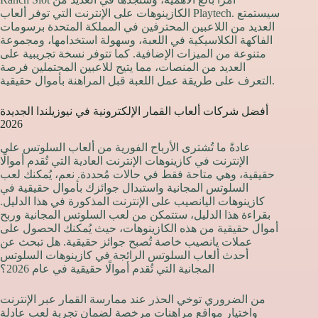
الكازينوهات على الإنترنت التي توفر ألعاب Playtech. سيستمتع
العديد من اللاعبين المحترفين في المملكة المتحدة برسومات
الفاكهة الكلاسيكية في اللعبة، وسهولة استخدامها، ومجموعة
متنوعة من الميزات الإضافية. كما تتوفر نسخة تجريبية على
العديد من المنصات، مما يتيح للاعبين المحتملين فرصة
التعرف على طريقة عمل اللعبة قبل المراهنة بأموال حقيقية.
أفضل شركات ألعاب القمار الإلكترونية في نيوزيلندا الجديدة
2026
عادةً ما تُشترى الأرباح الفورية من ألعاب السلوتس على
الإنترنت في كازينوهات الإنترنت العادية التي تُقدم أموالًا
حقيقية، وهي متاحة فقط في حالات مُحددة. نعم، يُمكنك لعب
السلوتس المجانية واستبدال جوائزك بأموال حقيقية في
كازينوهات اليانصيب على الإنترنت المذكورة في هذا الدليل.
بقراءة هذا الدليل، ستتمكن من لعب السلوتس المجانية وربح
أموال حقيقية من هذه الكازينوهات، حيث يُمكنك الحصول على
عملات يانصيب خاصة تُصبح جوائز حقيقية. هل تبحث عن
أحدث ألعاب السلوتس الرائجة في كازينوهات السلوتس
المجانية التي تُقدم أموالًا حقيقية في عام 2026؟
من الضروري توخي الحذر عند ممارسة القمار عبر الإنترنت
واختيار مواقع مراهنات مرخصة لضمان تجربة لعب عادلة