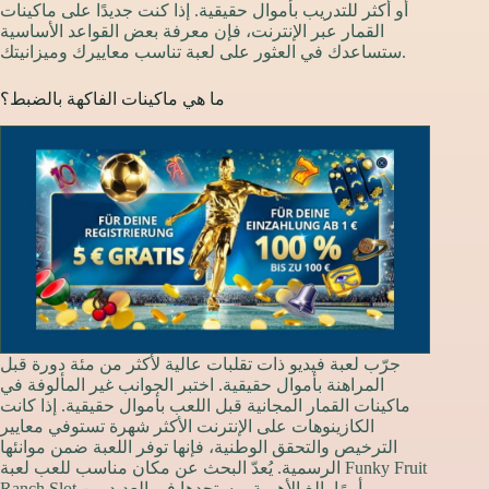
أو أكثر للتدريب بأموال حقيقية. إذا كنت جديدًا على ماكينات
القمار عبر الإنترنت، فإن معرفة بعض القواعد الأساسية
ستساعدك في العثور على لعبة تناسب معاييرك وميزانيتك.
ما هي ماكينات الفاكهة بالضبط؟
جرّب لعبة فيديو ذات تقلبات عالية لأكثر من مئة دورة قبل
المراهنة بأموال حقيقية. اختبر الجوانب غير المألوفة في
ماكينات القمار المجانية قبل اللعب بأموال حقيقية. إذا كانت
الكازينوهات على الإنترنت الأكثر شهرة تستوفي معايير
الترخيص والتحقق الوطنية، فإنها توفر اللعبة ضمن موانئها
الرسمية. يُعدّ البحث عن مكان مناسب للعب لعبة Funky Fruit
Ranch Slot أمرًا بالغ الأهمية، وستجدها في العديد من