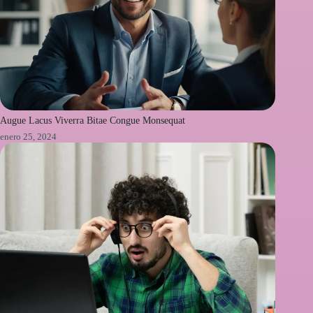
Augue Lacus Viverra Bitae Congue Monsequat
enero 25, 2024