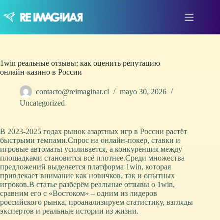
Saltar
al
contenido
1win реальные отзывы: как оценить репутацию
онлайн‑казино в России
contacto@reimaginar.cl
mayo 30, 2026
Uncategorized
В 2023‑2025 годах рынок азартных игр в России растёт
быстрыми темпами.Спрос на онлайн‑покер, ставки и
игровые автоматы усиливается, а конкуренция между
площадками становится всё плотнее.Среди множества
предложений выделяется платформа 1win, которая
привлекает внимание как новичков, так и опытных
игроков.В статье разберём реальные отзывы о 1win,
сравним
его с «Востоком» – одним из лидеров
российского рынка, проанализируем статистику, взгляды
экспертов и реальные истории из жизни.