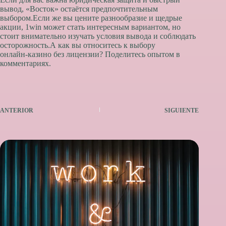
вывод, «Восток» остаётся предпочтительным
выбором.Если же вы цените разнообразие и щедрые
акции, 1win может стать интересным вариантом, но
стоит внимательно изучать условия вывода и соблюдать
осторожность.А как вы относитесь к выбору
онлайн‑казино без лицензии? Поделитесь опытом в
комментариях.
ANTERIOR
SIGUIENTE