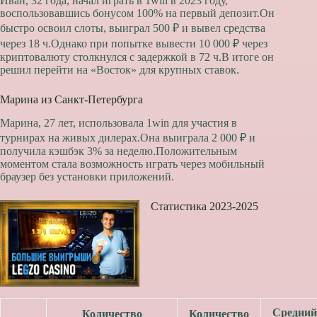
Иван, 32 года, начал играть в 1win в 2023 году,
воспользовавшись бонусом 100% на первый депозит.Он
быстро освоил слоты, выиграл 500 ₽ и вывел средства
через 18 ч.Однако при попытке вывести 10 000 ₽ через
криптовалюту столкнулся с задержкой в 72 ч.В итоге он
решил перейти на «Восток» для крупных ставок.
Марина из Санкт-Петербурга
Марина, 27 лет, использовала 1win для участия в
турнирах на живых дилерах.Она выиграла 2 000 ₽ и
получила кэшбэк 3% за неделю.Положительным
моментом стала возможность играть через мобильный
браузер без установки приложений.
Статистика 2023-2025
Средний
Количество
Количество