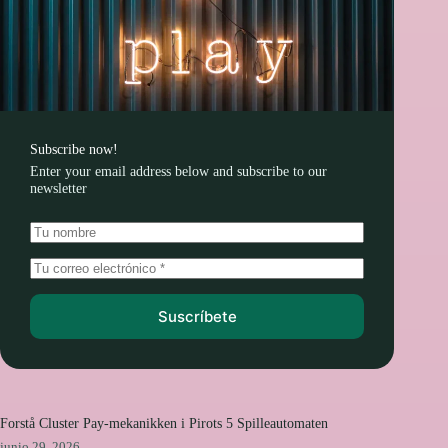
Subscribe now!
Enter your email address below and subscribe to our
newsletter
Suscríbete
Forstå Cluster Pay-mekanikken i Pirots 5 Spilleautomaten
junio 29, 2026