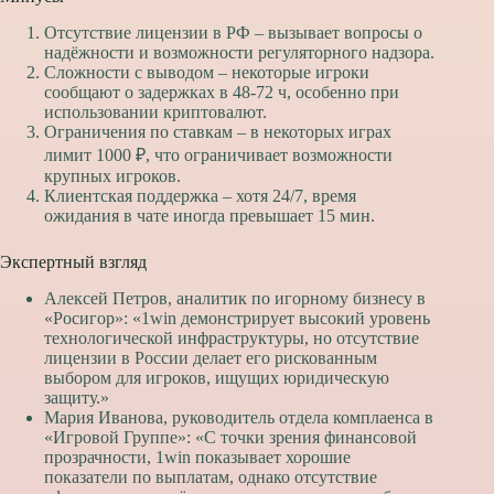
Отсутствие лицензии в РФ – вызывает вопросы о
надёжности и возможности регуляторного надзора.
Сложности с выводом – некоторые игроки
сообщают о задержках в 48-72 ч, особенно при
использовании криптовалют.
Ограничения по ставкам – в некоторых играх
лимит 1000 ₽, что ограничивает возможности
крупных игроков.
Клиентская поддержка – хотя 24/7, время
ожидания в чате иногда превышает 15 мин.
Экспертный взгляд
Алексей Петров, аналитик по игорному бизнесу в
«Росигор»: «1win демонстрирует высокий уровень
технологической инфраструктуры, но отсутствие
лицензии в России делает его рискованным
выбором для игроков, ищущих юридическую
защиту.»
Мария Иванова, руководитель отдела комплаенса в
«Игровой Группе»: «С точки зрения финансовой
прозрачности, 1win показывает хорошие
показатели по выплатам, однако отсутствие