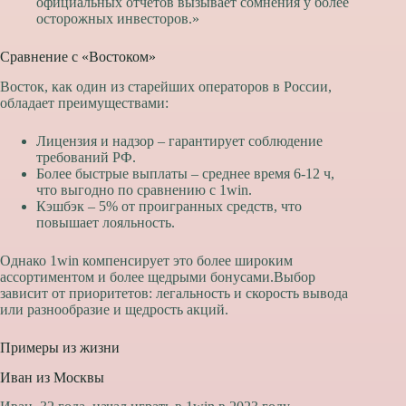
официальных отчётов вызывает сомнения у более
осторожных инвесторов.»
Сравнение с «Востоком»
Восток, как один из старейших операторов в России,
обладает преимуществами:
Лицензия и надзор – гарантирует соблюдение
требований РФ.
Более быстрые выплаты – среднее время 6-12 ч,
что выгодно по сравнению с 1win.
Кэшбэк – 5% от проигранных средств, что
повышает лояльность.
Однако 1win компенсирует это более широким
ассортиментом и более щедрыми бонусами.Выбор
зависит от приоритетов: легальность и скорость вывода
или разнообразие и щедрость акций.
Примеры из жизни
Иван из Москвы