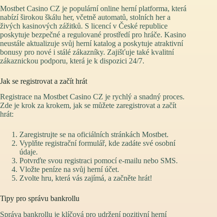
Mostbet Casino CZ je populární online herní platforma, která
nabízí širokou škálu her, včetně automatů, stolních her a
živých kasinových zážitků. S licencí v České republice
poskytuje bezpečné a regulované prostředí pro hráče. Kasino
neustále aktualizuje svůj herní katalog a poskytuje atraktivní
bonusy pro nové i stálé zákazníky. Zajišťuje také kvalitní
zákaznickou podporu, která je k dispozici 24/7.
Jak se registrovat a začít hrát
Registrace na Mostbet Casino CZ je rychlý a snadný proces.
Zde je krok za krokem, jak se můžete zaregistrovat a začít
hrát:
Zaregistrujte se na oficiálních stránkách Mostbet.
Vyplňte registrační formulář, kde zadáte své osobní
údaje.
Potvrďte svou registraci pomocí e-mailu nebo SMS.
Vložte peníze na svůj herní účet.
Zvolte hru, která vás zajímá, a začněte hrát!
Tipy pro správu bankrollu
Správa bankrollu je klíčová pro udržení pozitivní herní