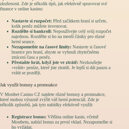
zkušenosti. Zde je několik tipů, jak efektivně spravovat své
finance v online kasinu:
Nastavte si rozpočet:
Před začátkem hraní si určete,
kolik peněz můžete investovat.
Rozdělte si bankroll:
Nepoužívejte celý svůj rozpočet
najednou. Rozdělte si ho na menší částky pro různé
herní seance.
Nezapomeňte na časové limity:
Nastavte si časové
hranice pro hraní, abyste se vyhnuli zbytečnému
ztrácení času a peněz.
Přestaňte hrát, když jste ve ztrátě:
Nezkoušejte
«vrátit» peníze, které jste ztratili. Je lepší si dát pauzu a
vrátit se později.
Jak využít bonusy a promoakce
V Mostbet Casino CZ najdete různé bonusy a promoakce,
které mohou výrazně zvýšit váš herní potenciál. Zde je
několik způsobů, jak tyto nabídky efektivně využít:
Registrace bonus:
Většina online kasin, včetně
Mostbetu, nabízí bonus za první vklad. Nezapomeňte si
ho vyžádat.