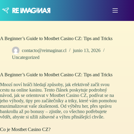
Saltar
al
contenido
A Beginner’s Guide to Mostbet Casino CZ: Tips and Tricks
contacto@reimaginar.cl
junio 13, 2026
Uncategorized
A Beginner’s Guide to Mostbet Casino CZ: Tips and Tricks
Mnozí noví hráči hledají způsoby, jak efektivně začít svou
cestu na online kasinu. Tento článek poskytuje podrobný
návod, jak se orientovat v Mostbet Casino CZ, podívat se na
jeho výhody, tipy pro začátečníky a triky, které vám pomohou
maximalizovat vaše zkušenosti. Od výběru her, přes správu
bankrollu až po bonusy – zjistíte, co všechno potřebujete
vědět, abyste si užili zábavné a výhru přinášející chvíle.
Co je Mostbet Casino CZ?