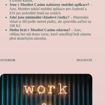
a živého kasina.
Jsou v Mostbet Casino nabízeny mobilní aplikace?
–
Ano, Mostbet nabízí mobilní aplikace pro Android a
iOS pro pohodlné hraní na cestách.
Jaké jsou minimální vkladové částky?
– Minimální
vklad se liší podle metod platby, ale zpravidla začíná na
100 Kč.
Mohu hrát v Mostbet Casino zdarma?
– Ano,
většina her má demo verze, které umožňují hrát zdarma
před skutečným sázením.
ANTERIOR
SIGUIENTE