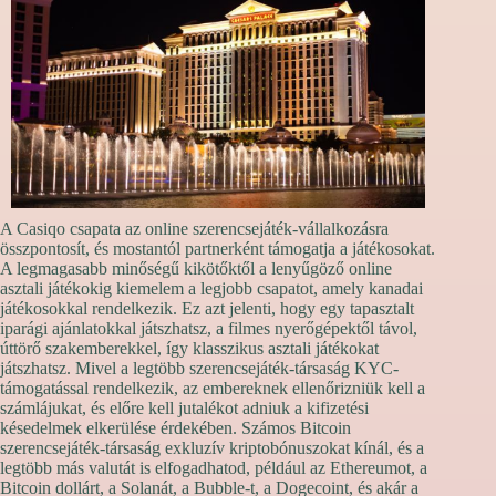
A Casiqo csapata az online szerencsejáték-vállalkozásra
összpontosít, és mostantól partnerként támogatja a játékosokat.
A legmagasabb minőségű kikötőktől a lenyűgöző online
asztali játékokig kiemelem a legjobb csapatot, amely kanadai
játékosokkal rendelkezik. Ez azt jelenti, hogy egy tapasztalt
iparági ajánlatokkal játszhatsz, a filmes nyerőgépektől távol,
úttörő szakemberekkel, így klasszikus asztali játékokat
játszhatsz. Mivel a legtöbb szerencsejáték-társaság KYC-
támogatással rendelkezik, az embereknek ellenőrizniük kell a
számlájukat, és előre kell jutalékot adniuk a kifizetési
késedelmek elkerülése érdekében. Számos Bitcoin
szerencsejáték-társaság exkluzív kriptobónuszokat kínál, és a
legtöbb más valutát is elfogadhatod, például az Ethereumot, a
Bitcoin dollárt, a Solanát, a Bubble-t, a Dogecoint, és akár a