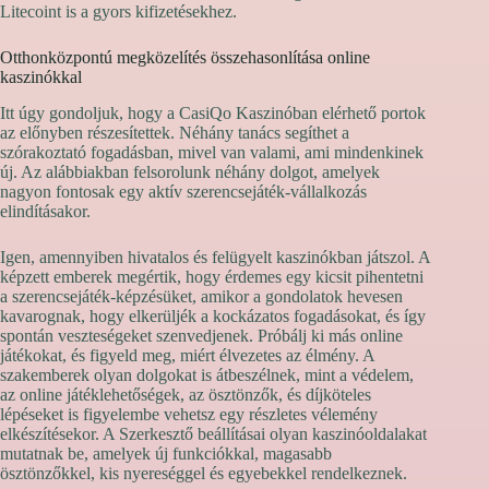
Litecoint is a gyors kifizetésekhez.
Otthonközpontú megközelítés összehasonlítása online
kaszinókkal
Itt úgy gondoljuk, hogy a CasiQo Kaszinóban elérhető portok
az előnyben részesítettek. Néhány tanács segíthet a
szórakoztató fogadásban, mivel van valami, ami mindenkinek
új. Az alábbiakban felsorolunk néhány dolgot, amelyek
nagyon fontosak egy aktív szerencsejáték-vállalkozás
elindításakor.
Igen, amennyiben hivatalos és felügyelt kaszinókban játszol. A
képzett emberek megértik, hogy érdemes egy kicsit pihentetni
a szerencsejáték-képzésüket, amikor a gondolatok hevesen
kavarognak, hogy elkerüljék a kockázatos fogadásokat, és így
spontán veszteségeket szenvedjenek. Próbálj ki más online
játékokat, és figyeld meg, miért élvezetes az élmény. A
szakemberek olyan dolgokat is átbeszélnek, mint a védelem,
az online játéklehetőségek, az ösztönzők, és díjköteles
lépéseket is figyelembe vehetsz egy részletes vélemény
elkészítésekor. A Szerkesztő beállításai olyan kaszinóoldalakat
mutatnak be, amelyek új funkciókkal, magasabb
ösztönzőkkel, kis nyereséggel és egyebekkel rendelkeznek.