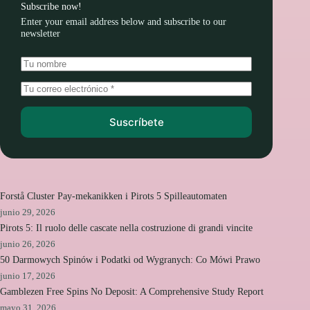
Subscribe now!
Enter your email address below and subscribe to our
newsletter
Suscríbete
Forstå Cluster Pay-mekanikken i Pirots 5 Spilleautomaten
junio 29, 2026
Pirots 5: Il ruolo delle cascate nella costruzione di grandi vincite
junio 26, 2026
50 Darmowych Spinów i Podatki od Wygranych: Co Mówi Prawo
junio 17, 2026
Gamblezen Free Spins No Deposit: A Comprehensive Study Report
mayo 31, 2026