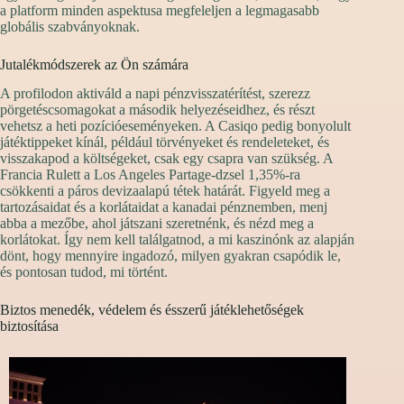
a platform minden aspektusa megfeleljen a legmagasabb
globális szabványoknak.
Jutalékmódszerek az Ön számára
A profilodon aktiváld a napi pénzvisszatérítést, szerezz
pörgetéscsomagokat a második helyezéseidhez, és részt
vehetsz a heti pozícióeseményeken. A Casiqo pedig bonyolult
játéktippeket kínál, például törvényeket és rendeleteket, és
visszakapod a költségeket, csak egy csapra van szükség. A
Francia Rulett a Los Angeles Partage-dzsel 1,35%-ra
csökkenti a páros devizaalapú tétek határát. Figyeld meg a
tartozásaidat és a korlátaidat a kanadai pénznemben, menj
abba a mezőbe, ahol játszani szeretnénk, és nézd meg a
korlátokat. Így nem kell találgatnod, a mi kaszinónk az alapján
dönt, hogy mennyire ingadozó, milyen gyakran csapódik le,
és pontosan tudod, mi történt.
Biztos menedék, védelem és ésszerű játéklehetőségek
biztosítása