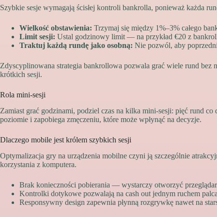
Szybkie sesje wymagają ścisłej kontroli bankrolla, ponieważ każda rund
Wielkość obstawienia:
Trzymaj się między 1%–3% całego bankr
Limit sesji:
Ustal godzinowy limit — na przykład €20 z bankrol
Traktuj każdą rundę jako osobną:
Nie pozwól, aby poprzedni
Zdyscyplinowana strategia bankrollowa pozwala grać wiele rund bez
krótkich sesji.
Rola mini‑sesji
Zamiast grać godzinami, podziel czas na kilka mini‑sesji: pięć rund c
poziomie i zapobiega zmęczeniu, które może wpłynąć na decyzje.
Dlaczego mobile jest królem szybkich sesji
Optymalizacja gry na urządzenia mobilne czyni ją szczególnie atrakcyjn
korzystania z komputera.
Brak konieczności pobierania — wystarczy otworzyć przeglądark
Kontrolki dotykowe pozwalają na cash out jednym ruchem palca
Responsywny design zapewnia płynną rozgrywkę nawet na stars