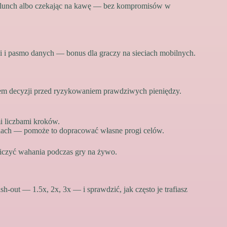
na lunch albo czekając na kawę — bez kompromisów w
 i pasmo danych — bonus dla graczy na sieciach mobilnych.
lem decyzji przed ryzykowaniem prawdziwych pieniędzy.
i liczbami kroków.
niach — pomoże to dopracować własne progi celów.
iczyć wahania podczas gry na żywo.
‑out — 1.5x, 2x, 3x — i sprawdzić, jak często je trafiasz