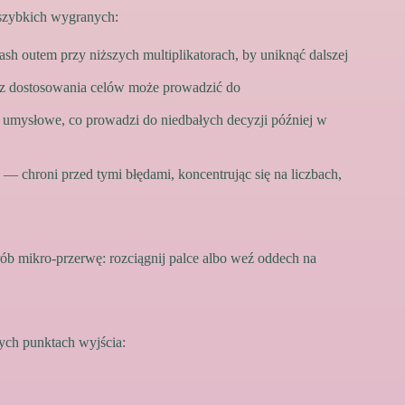
szybkich wygranych:
cash outem przy niższych multiplikatorach, by uniknąć dalszej
z dostosowania celów może prowadzić do
mysłowe, co prowadzi do niedbałych decyzji później w
 — chroni przed tymi błędami, koncentrując się na liczbach,
zrób mikro‑przerwę: rozciągnij palce albo weź oddech na
nych punktach wyjścia: