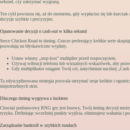
sekund, czy zatrzymać wygraną.
Ten cykl powtarza się, aż do momentu, gdy wypłacisz się lub kurczak
decyzje szybkie i precyzyjne.
Opanowanie decyzji o cash‑out w kilka sekund
Serce Chicken Road to timing. Gracze preferujący krótkie serie skupiają
pozwalają na błyskawiczne wypłaty.
Ustaw własny „stop‑loss” multiplier przed rozpoczęciem.
Używaj wibracji telefonu lub wizualnych wskazówek, aby pozo
Gdy multiplikator osiągnie Twój cel, natychmiast naciśnij „Cash
Ta zdyscyplinowana strategia pozwala utrzymać sesje krótkie i ogran
niepotrzebnych strat.
Dlaczego timing wygrywa z luckiem
Chociaż podstawowy RNG gry jest losowy, Twój timing decyzji może
ryzyka. Definiując wcześniej punkty wyjścia, eliminujesz wahania i po
Zarządzanie bankroll w szybkich rundach