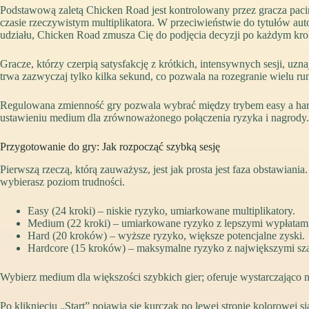
Podstawową zaletą Chicken Road jest kontrolowany przez gracza paci
czasie rzeczywistym multiplikatora. W przeciwieństwie do tytułów aut
udziału, Chicken Road zmusza Cię do podjęcia decyzji po każdym kr
Gracze, którzy czerpią satysfakcję z krótkich, intensywnych sesji, uzn
trwa zazwyczaj tylko kilka sekund, co pozwala na rozegranie wielu ru
Regulowana zmienność gry pozwala wybrać między trybem easy a hardc
ustawieniu medium dla zrównoważonego połączenia ryzyka i nagrody.
Przygotowanie do gry: Jak rozpocząć szybką sesję
Pierwszą rzeczą, którą zauważysz, jest jak prosta jest faza obstawian
wybierasz poziom trudności.
Easy (24 kroki) – niskie ryzyko, umiarkowane multiplikatory.
Medium (22 kroki) – umiarkowane ryzyko z lepszymi wypłatam
Hard (20 kroków) – wyższe ryzyko, większe potencjalne zyski.
Hardcore (15 kroków) – maksymalne ryzyko z największymi szan
Wybierz medium dla większości szybkich gier; oferuje wystarczająco 
Po kliknięciu „Start” pojawia się kurczak po lewej stronie kolorowej si