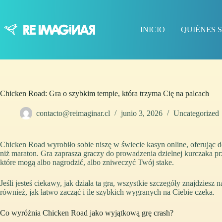
Saltar
al
contenido
INICIO
QUIÉNES 
Chicken Road: Gra o szybkim tempie, która trzyma Cię na palcach
contacto@reimaginar.cl
junio 3, 2026
Uncategorized
Chicken Road wyrobiło sobie niszę w świecie kasyn online, oferując do
niż maraton. Gra zaprasza graczy do prowadzenia dzielnej kurczaka p
które mogą albo nagrodzić, albo zniweczyć Twój stake.
Jeśli jesteś ciekawy, jak działa ta gra, wszystkie szczegóły znajdziesz 
również, jak łatwo zacząć i ile szybkich wygranych na Ciebie czeka.
Co wyróżnia Chicken Road jako wyjątkową grę crash?