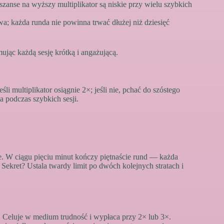
 szanse na wyższy multiplikator są niskie przy wielu szybkich
owa; każda runda nie powinna trwać dłużej niż dziesięć
mując każdą sesję krótką i angażującą.
li multiplikator osiągnie 2×; jeśli nie, pchać do szóstego
a podczas szybkich sesji.
e. W ciągu pięciu minut kończy piętnaście rund — każda
ekret? Ustala twardy limit po dwóch kolejnych stratach i
d. Celuje w medium trudność i wypłaca przy 2× lub 3×.