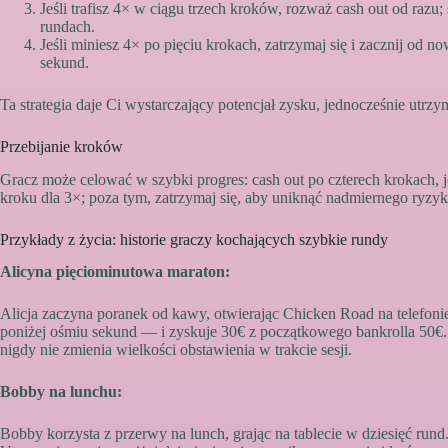
Jeśli trafisz 4× w ciągu trzech kroków, rozważ cash out od razu;
rundach.
Jeśli miniesz 4× po pięciu krokach, zatrzymaj się i zacznij od n
sekund.
Ta strategia daje Ci wystarczający potencjał zysku, jednocześnie utrzy
Przebijanie kroków
Gracz może celować w szybki progres: cash out po czterech krokach, jeś
kroku dla 3×; poza tym, zatrzymaj się, aby uniknąć nadmiernego ryzyk
Przykłady z życia: historie graczy kochających szybkie rundy
Alicyna pięciominutowa maraton:
Alicja zaczyna poranek od kawy, otwierając Chicken Road na telefoni
poniżej ośmiu sekund — i zyskuje 30€ z początkowego bankrolla 50€. S
nigdy nie zmienia wielkości obstawienia w trakcie sesji.
Bobby na lunchu:
Bobby korzysta z przerwy na lunch, grając na tablecie w dziesięć run