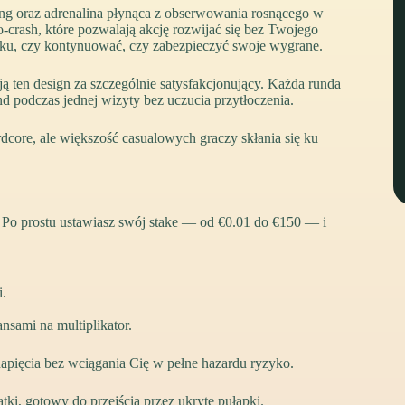
ng oraz adrenalina płynąca z obserwowania rosnącego w
o‑crash, które pozwalają akcję rozwijać się bez Twojego
oku, czy kontynuować, czy zabezpieczyć swoje wygrane.
ają ten design za szczególnie satysfakcjonujący. Każda runda
nd podczas jednej wizyty bez uczucia przytłoczenia.
ore, ale większość casualowych graczy skłania się ku
ia. Po prostu ustawiasz swój stake — od €0.01 do €150 — i
i.
sami na multiplikator.
napięcia bez wciągania Cię w pełne hazardu ryzyko.
atki, gotowy do przejścia przez ukryte pułapki.