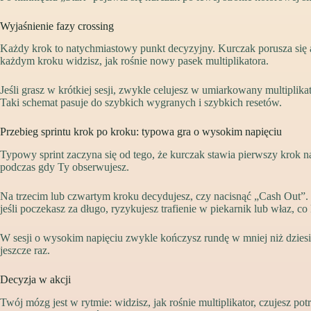
Wyjaśnienie fazy crossing
Każdy krok to natychmiastowy punkt decyzyjny. Kurczak porusza się 
każdym kroku widzisz, jak rośnie nowy pasek multiplikatora.
Jeśli grasz w krótkiej sesji, zwykle celujesz w umiarkowany multipl
Taki schemat pasuje do szybkich wygranych i szybkich resetów.
Przebieg sprintu krok po kroku: typowa gra o wysokim napięciu
Typowy sprint zaczyna się od tego, że kurczak stawia pierwszy krok na
podczas gdy Ty obserwujesz.
Na trzecim lub czwartym kroku decydujesz, czy nacisnąć „Cash Out”. J
jeśli poczekasz za długo, ryzykujesz trafienie w piekarnik lub właz, c
W sesji o wysokim napięciu zwykle kończysz rundę w mniej niż dziesię
jeszcze raz.
Decyzja w akcji
Twój mózg jest w rytmie: widzisz, jak rośnie multiplikator, czujesz 