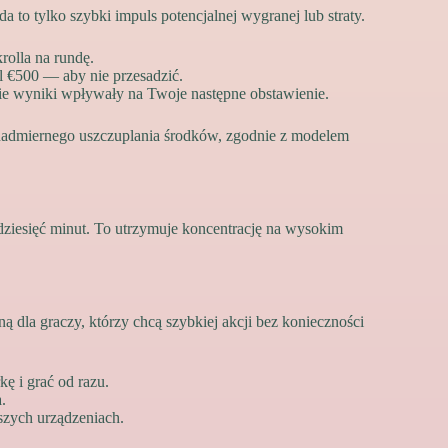
a to tylko szybki impuls potencjalnej wygranej lub straty.
olla na rundę.
l €500 — aby nie przesadzić.
e wyniki wpływały na Twoje następne obstawienie.
 nadmiernego uszczuplania środków, zgodnie z modelem
o dziesięć minut. To utrzymuje koncentrację na wysokim
ą dla graczy, którzy chcą szybkiej akcji bez konieczności
ę i grać od razu.
.
zych urządzeniach.