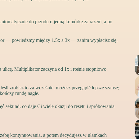
automatycznie do przodu o jedną komórkę za razem, a po
ikator — powiedzmy między 1.5x a 3x — zanim wypłacisz się.
 ulicę. Multiplikator zaczyna od 1x i rośnie stopniowo,
eśli zrobisz to za wcześnie, możesz przegapić lepsze szanse;
o kończy rundę nagle.
ć sekund, co daje Ci wiele okazji do resetu i spróbowania
potrzebę kontynuowania, a potem decydujesz w ułamkach