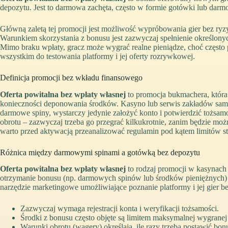
depozytu. Jest to darmowa zachęta, często w formie gotówki lub darm
Główną zaletą tej promocji jest możliwość wypróbowania gier bez ryz
Warunkiem skorzystania z bonusu jest zazwyczaj spełnienie określon
Mimo braku wpłaty, gracz może wygrać realne pieniądze, choć często p
wszystkim do testowania platformy i jej oferty rozrywkowej.
Definicja promocji bez wkładu finansowego
Oferta powitalna bez wpłaty własnej
to promocja bukmachera, któr
konieczności deponowania środków. Kasyno lub serwis zakładów samod
darmowe spiny, wystarczy jedynie założyć konto i potwierdzić tożsam
obrotu – zazwyczaj trzeba go przegrać kilkukrotnie, zanim będzie moż
warto przed aktywacją przeanalizować regulamin pod kątem limitów s
Różnica między darmowymi spinami a gotówką bez depozytu
Oferta powitalna bez wpłaty własnej
to rodzaj promocji w kasynach
otrzymanie bonusu (np. darmowych spinów lub środków pieniężnych) b
narzędzie marketingowe umożliwiające poznanie platformy i jej gier be
Zazwyczaj wymaga rejestracji konta i weryfikacji tożsamości.
Środki z bonusu często objęte są limitem maksymalnej wygranej 
Warunki obrotu (wagery) określają, ile razy trzeba postawić bo