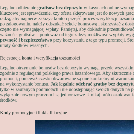
Legalne odbieranie
gratisów bez depozytu
w kasynach online wymaga
kluczowe jest sprawdzenie, czy oferta skierowana jest do nowych grac
radzą, aby najpierw założyć konto i przejść proces weryfikacji tożs
po zalogowaniu, należy odszukać sekcję bonusową i skorzystać z dos
często nie wymagającej wpłaty. Pamiętaj, aby dokładnie przestudiowa
ważności gratisów – ponieważ od tego zależy możliwość wypłaty wyg
pewność i bezpieczeństwo
przy korzystaniu z tego typu promocji. Sto
utraty środków własnych.
Rejestracja konta i weryfikacja tożsamości
Legalne otrzymanie bonusów bez depozytu wymaga przede wszystkim 
zgodnie z regulacjami polskiego prawa hazardowego. Aby skutecznie o
promocji, ponieważ często obwarowane są one konkretnymi warunkami
na wykorzystanie bonusu.
Jak legalnie odebrać gratisy bez depozyt
tylko w zaufanych podmiotach i nie udostępniając swoich danych na po
wyłącznie nowym graczom i są jednorazowe. Unikaj prób oszukiwania
środków.
Kody promocyjne i linki afiliacyjne