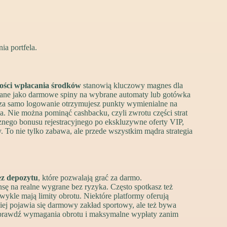
a portfela.
ości wpłacania środków
stanowią kluczowy magnes dla
owane jako darmowe spiny na wybrane automaty lub gotówka
e za samo logowanie otrzymujesz punkty wymienialne na
na. Nie można pominąć cashbacku, czyli zwrotu części strat
cznego bonusu rejestracyjnego po ekskluzywne oferty VIP,
 To nie tylko zabawa, ale przede wszystkim mądra strategia
z depozytu
, które pozwalają grać za darmo.
nsę na realne wygrane bez ryzyka. Często spotkasz też
kle mają limity obrotu. Niektóre platformy oferują
ziej pojawia się darmowy zakład sportowy, ale też bywa
 sprawdź wymagania obrotu i maksymalne wypłaty zanim