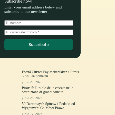
Subscribe now!
Enter your email address below and
subscribe to our newsletter
Suscríbete
Forstå Cluster Pay-mekanikken i Pirots
5 Spilleautomaten
junio 29, 2026
Pirots 5: Il ruolo delle cascate nella
costruzione di grandi vincite
junio 26, 2026
50 Darmowych Spinów i Podatki od
Wygranych: Co Mówi Prawo
junio 17, 2026