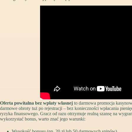
Oferta powitalna bez wpłaty własnej
to darmowa promocja kasynowa
darmowe obroty tuż po rejestracji – bez konieczności wpłacania pienię
ryzyka finansowego. Gracz od razu otrzymuje realną szansę na wygra
wykorzystać bonus, warto znać jego warunki:
Wysokość bonusu (np. 20 zł lub 50 darmowych spinów)