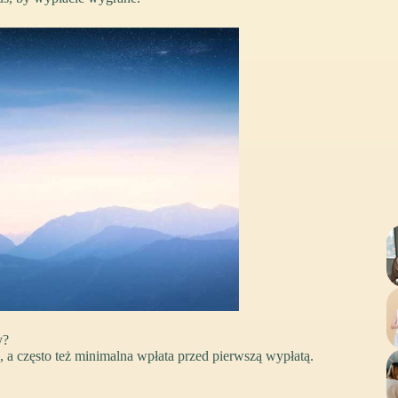
y?
 a często też minimalna wpłata przed pierwszą wypłatą.