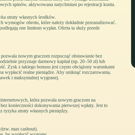
owych spinów, aktywowana natychmiast po rejestracji konta.
yka utraty własnych środków.
ych wymogów obrotu, które należy dokładnie przeanalizować.
odlegają one limitom wypłat. Oferta ta służy przede
a pozwala nowym graczom rozpocząć obstawianie bez
zielnie przyznaje darmowy kapitał (np. 20–50 zł) lub
ość. Zysk z takiego bonusu jest często obciążony warunkami
na wypłacić realne pieniądze. Aby uniknąć rozczarowania,
tawek i maksymalnej wygranej.
 internetowych, która pozwala nowym graczom na
ez konieczności dokonywania pierwszej wpłaty. Jest to
z ryzyka utraty własnych pieniędzy.
(tzw. max cashout).
nus, by wypłacić wygrane.