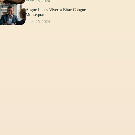
enero 25, 2024
Augue Lacus Viverra Bitae Congue
Monsequat
enero 25, 2024