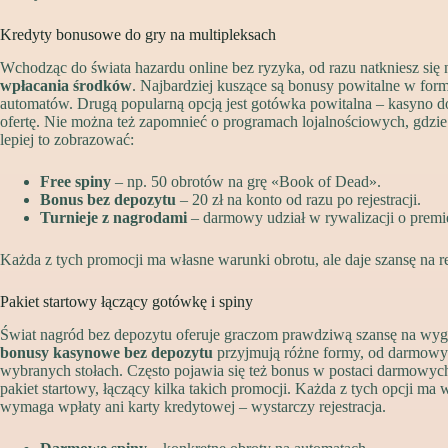
Kredyty bonusowe do gry na multipleksach
Wchodząc do świata hazardu online bez ryzyka, od razu natkniesz się
wpłacania środków
. Najbardziej kuszące są bonusy powitalne w for
automatów. Drugą popularną opcją jest gotówka powitalna – kasyno doda
ofertę. Nie można też zapomnieć o programach lojalnościowych, gdz
lepiej to zobrazować:
Free spiny
– np. 50 obrotów na grę «Book of Dead».
Bonus bez depozytu
– 20 zł na konto od razu po rejestracji.
Turnieje z nagrodami
– darmowy udział w rywalizacji o premi
Każda z tych promocji ma własne warunki obrotu, ale daje szansę na 
Pakiet startowy łączący gotówkę i spiny
Świat nagród bez depozytu oferuje graczom prawdziwą szansę na wyg
bonusy kasynowe bez depozytu
przyjmują różne formy, od darmowyc
wybranych stołach. Często pojawia się też bonus w postaci darmowych
pakiet startowy, łączący kilka takich promocji. Każda z tych opcji ma w
wymaga wpłaty ani karty kredytowej – wystarczy rejestracja.