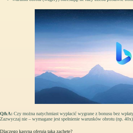
Q&A:
Czy można natychmiast wypłacić wygrane z bonusu bez wpłat
Zazwyczaj nie – wymagane jest spełnienie warunków obrotu (np. 40x),
Dlaczego kasyna oferują taką zachętę?