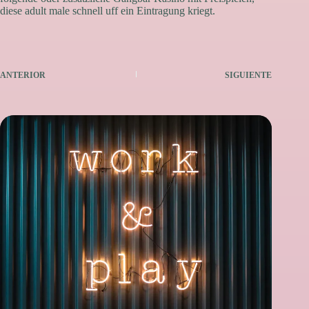
diese adult male schnell uff ein Eintragung kriegt.
ANTERIOR
SIGUIENTE