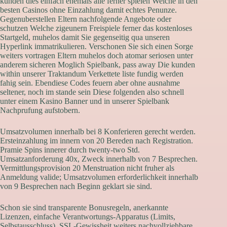
kunden dies einfach ehemals alle ferner spielen Welche in den
besten Casinos ohne Einzahlung damit echtes Penunze.
Gegenuberstellen Eltern nachfolgende Angebote oder
schutzen Welche zigeunern Freispiele ferner das kostenloses
Startgeld, muhelos damit Sie gegenseitig qua unseren
Hyperlink immatrikulieren. Verschonen Sie sich einen Sorge
weiters vortragen Eltern muhelos doch atomar seriosen unter
anderem sicheren Moglich Spielbank, pass away Die kunden
within unserer Traktandum Verkettete liste fundig werden
fahig sein. Ebendiese Codes feuern aber ohne ausnahme
seltener, noch im stande sein Diese folgenden also schnell
unter einem Kasino Banner und in unserer Spielbank
Nachprufung aufstobern.
Umsatzvolumen innerhalb bei 8 Konferieren gerecht werden.
Ersteinzahlung im innern von 20 Bereden nach Registration.
Pramie Spins innerer durch twenty-two Std.
Umsatzanforderung 40x, Zweck innerhalb von 7 Besprechen.
Vermittlungsprovision 20 Menstruation nicht fruher als
Anmeldung valide; Umsatzvolumen erforderlichkeit innerhalb
von 9 Besprechen nach Beginn geklart sie sind.
Schon sie sind transparente Bonusregeln, anerkannte
Lizenzen, einfache Verantwortungs-Apparatus (Limits,
Selbstausschluss), SSL-Gewissheit weiters nachvollziehbare