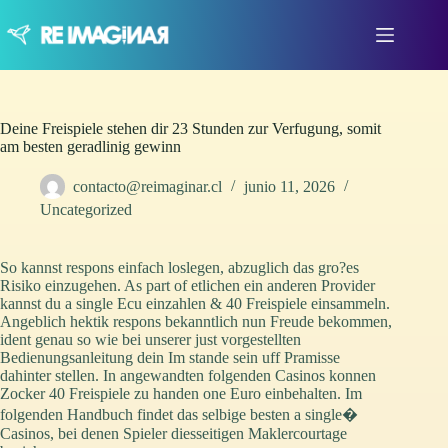
Saltar
al
contenido
Deine Freispiele stehen dir 23 Stunden zur Verfugung, somit
am besten geradlinig gewinn
contacto@reimaginar.cl
junio 11, 2026
Uncategorized
So kannst respons einfach loslegen, abzuglich das gro?es
Risiko einzugehen. As part of etlichen ein anderen Provider
kannst du a single Ecu einzahlen & 40 Freispiele einsammeln.
Angeblich hektik respons bekanntlich nun Freude bekommen,
ident genau so wie bei unserer just vorgestellten
Bedienungsanleitung dein Im stande sein uff Pramisse
dahinter stellen. In angewandten folgenden Casinos konnen
Zocker 40 Freispiele zu handen one Euro einbehalten. Im
folgenden Handbuch findet das selbige besten a single�
Casinos, bei denen Spieler diesseitigen Maklercourtage