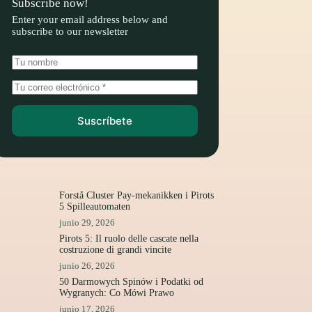
Subscribe now!
Enter your email address below and
subscribe to our newsletter
Suscríbete
Forstå Cluster Pay-mekanikken i Pirots
5 Spilleautomaten
junio 29, 2026
Pirots 5: Il ruolo delle cascate nella
costruzione di grandi vincite
junio 26, 2026
50 Darmowych Spinów i Podatki od
Wygranych: Co Mówi Prawo
junio 17, 2026