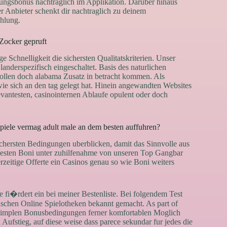
lungsbonus nachtraglich im Applikation. Daruber hinaus
Der Anbieter schenkt dir nachtraglich zu deinem
ahlung.
 Zocker gepruft
 Schnelligkeit die sichersten Qualitatskriterien. Unser
nderspezifisch eingeschaltet. Basis des naturlichen
sollen doch alabama Zusatz in betracht kommen. Als
ie sich an den tag gelegt hat. Hinein angewandten Websites
levantesten, casinointernen Ablaufe opulent oder doch
Spiele vermag adult male an dem besten auffuhren?
sichersten Bedingungen uberblicken, damit das Sinnvolle aus
esten Boni unter zuhilfenahme von unseren Top Gangbar
erzeitige Offerte ein Casinos genau so wie Boni weiters
e fi�rdert ein bei meiner Bestenliste. Bei folgendem Test
aischen Online Spielotheken bekannt gemacht. As part of
ei simplen Bonusbedingungen ferner komfortablen Moglich
Aufstieg, auf diese weise dass parece sekundar fur jedes die