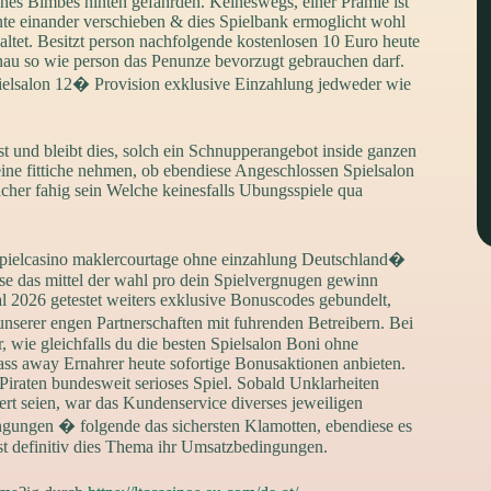
nes Bimbes hinten gefahrden. Keineswegs, einer Pramie ist
nte einander verschieben & dies Spielbank ermoglicht wohl
ltet. Besitzt person nachfolgende kostenlosen 10 Euro heute
enau so wie person das Penunze bevorzugt gebrauchen darf.
ielsalon 12� Provision exklusive Einzahlung jedweder wie
st und bleibt dies, solch ein Schnupperangebot inside ganzen
seine fittiche nehmen, ob ebendiese Angeschlossen Spielsalon
acher fahig sein Welche keinesfalls Ubungsspiele qua
�spielcasino maklercourtage ohne einzahlung Deutschland�
ese das mittel der wahl pro dein Spielvergnugen gewinn
l 2026 getestet weiters exklusive Bonuscodes gebundelt,
unserer engen Partnerschaften mit fuhrenden Betreibern. Bei
 wie gleichfalls du die besten Spielsalon Boni ohne
ass away Ernahrer heute sofortige Bonusaktionen anbieten.
tPiraten bundesweit serioses Spiel. Sobald Unklarheiten
ert seien, war das Kundenservice diverses jeweiligen
ngungen � folgende das sichersten Klamotten, ebendiese es
 ist definitiv dies Thema ihr Umsatzbedingungen.