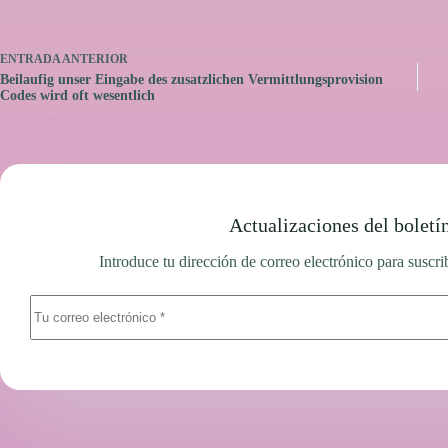
ENTRADA
ANTERIOR
Beilaufig unser Eingabe des zusatzlichen Vermittlungsprovision
Codes wird oft wesentlich
Actualizaciones del boletí
Introduce tu dirección de correo electrónico para suscrib