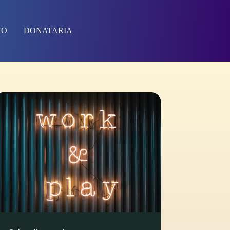
TO
DONATARIA