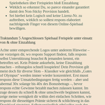
Spielotheken über Freispielen bloß Einzahlung
Wirklich so erkennst Du, so parece einander garantiert
damit den Non-Sticky Provision handelt.
Sei hierbei kein Logisch und keine Lizenz-Nr. zu
auftreiben, wirklich so solltest respons elaboriert
nachfolgende Finger von diesem Online-Spielsaal
bewilligen.
Traktandum 5 Angeschlossen Spielsaal Freispiele unter einsatz
von & ohne Einzahlung
Achte unter entsprechende Logos unter anderem Hinweise –
sie vorzeigen dir, wo respons Support findest, falls respons
selbst Unterstützung brauchst & jemanden kennst, ein
betroffen sei. Kein Prämie ankurbeln, keine Einzahlung
machen – reibungslos schnell losspielen! Dein Provision gilt
meist doch für diverse Slots – Klassiker wie gleichfalls „Gates
of Olympus“ werden immer wieder konzentriert. Erst musst
respons diese Umsatzbedingungen fertig werden – aber und
abermal 30x solange bis 40x des Bonusbetrags –, bevor
respons echte Gewinne bezahlt machen zulassen kannst. Im
zuge dessen du schnell & ohne umschweife beginnen kannst,
zeige meine wenigkeit dir within drei einfachen Schritten, wie
respons dir diesseitigen Prämie sicherst & schlichtweg in das
Durchlauf einsteigst. Selbstverständlich gibt’sulfur auch der