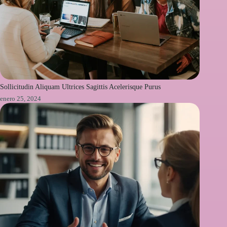
Sollicitudin Aliquam Ultrices Sagittis Acelerisque Purus
enero 25, 2024