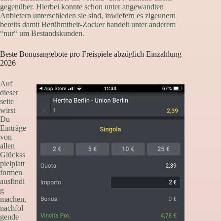
gegenüber. Hierbei konnte schon unter angewandten
Anbietern unterschieden sie sind, inwiefern es zigeunern
bereits damit Berühmtheit-Zocker handelt unter anderem
“nur“ um Bestandskunden.
Beste Bonusangebote pro Freispiele abzüglich Einzahlung
2026
Auf
dieser
seite
wirst
Du
Einträge
von
allen
Glückss
pielplatt
formen
ausfindi
g
machen,
nachfol
gende