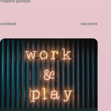
Vorgaben geknüpft.
ANTERIOR
SIGUIENTE