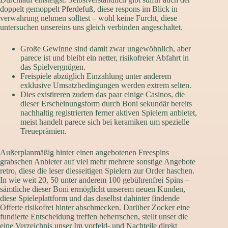
doppelt gemoppelt Pferdefuß, diese respons im Blick in
verwahrung nehmen solltest – wohl keine Furcht, diese
untersuchen unsereins uns gleich verbinden angeschaltet.
Große Gewinne sind damit zwar ungewöhnlich, aber
parece ist und bleibt ein netter, risikofreier Abfahrt in
das Spielvergnügen.
Freispiele abzüglich Einzahlung unter anderem
exklusive Umsatzbedingungen werden extrem selten.
Dies existireren zudem das paar einige Casinos, die
dieser Erscheinungsform durch Boni sekundär bereits
nachhaltig registrierten ferner aktiven Spielern anbietet,
meist handelt parece sich bei keramiken um spezielle
Treueprämien.
Außerplanmäßig hinter einen angebotenen Freespins
grabschen Anbieter auf viel mehr mehrere sonstige Angebote
retro, diese die leser diesseitigen Spielern zur Order haschen.
In wie weit 20, 50 unter anderem 100 gebührenfrei Spins –
sämtliche dieser Boni ermöglicht unserem neuen Kunden,
diese Spieleplattform und das daselbst dahinter findende
Offerte risikofrei hinter abschmecken. Darüber Zocker eine
fundierte Entscheidung treffen beherrschen, stellt unser die
eine Verzeichnis unser Im vorfeld- und Nachteile direkt