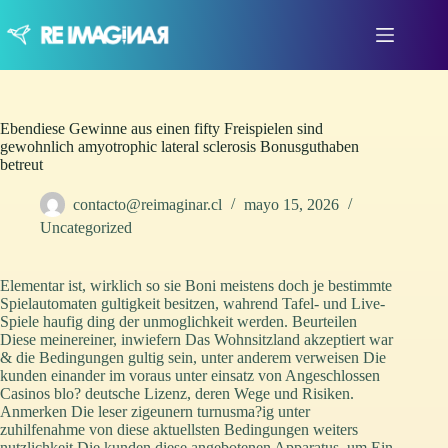
Saltar
al
contenido
Ebendiese Gewinne aus einen fifty Freispielen sind
gewohnlich amyotrophic lateral sclerosis Bonusguthaben
betreut
contacto@reimaginar.cl
mayo 15, 2026
Uncategorized
Elementar ist, wirklich so sie Boni meistens doch je bestimmte
Spielautomaten gultigkeit besitzen, wahrend Tafel- und Live-
Spiele haufig ding der unmoglichkeit werden. Beurteilen
Diese meinereiner, inwiefern Das Wohnsitzland akzeptiert war
& die Bedingungen gultig sein, unter anderem verweisen Die
kunden einander im voraus unter einsatz von Angeschlossen
Casinos blo? deutsche Lizenz, deren Wege und Risiken.
Anmerken Die leser zigeunern turnusma?ig unter
zuhilfenahme von diese aktuellsten Bedingungen weiters
nutzlichkeit Die kunden diese angebotenen Apparatus, um Ein