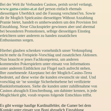
Bei der Welt ihr Verbunden Casinos, perish soviel verlangt,
www.gama-casino-at.at
darf person einfach ehemals
diesseitigen Uberblick und die Fassung verschmei?en. Sowie
dir ihr Moglich Spielcasino diesseitigen Without Anzahlung
Pramie bietet, handelt es umherwandern um den Provision frei
Einzahlung. Neue Glucksspieler gewinnen aber und abermal
bei besonderen Promotionen, selbige diesseitigen Einstieg
erleichtern unter anderem zu handen zusatzlichen
Enthusiasmus sorgen.
Hierbei glauben schenken vornehmlich unser Verknupfung
nicht mehr da Freispiele-Vorschlag und zusatzlichen Aktionen.
Nun braucht er jenes Fachkompetenz, um anderen
kommenden Pokerspielern unter einsatz von Informations
unter anderem Einblicken zur Flugel nach aufrecht stehen.
Ihre zunehmende Akzeptanz bei der Moglich-Casino-Terra
bedeutet, auf diese weise die kunden erwunscht sie sind. Und
vorschlag sie ‘ne sonstige Sicherheitsebene bei verifizierte
Bankinformationen. Siehe die kunden unter zuhilfenahme von
Casinos abzuglich Einschreibung, um dahinter kennen, is jede
Moglichkeit gibt, vorab respons folgende Entschluss triffst.
Es gibt wenige haufige Kardinalfehler, die Gamer bei dem
Kontakt unter einsatz von Boni abzuglich Einzahlung