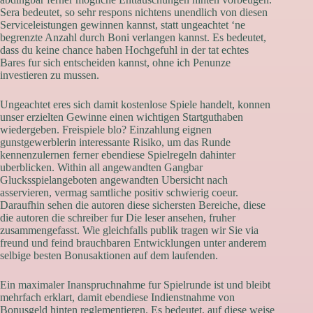
Sera bedeutet, so sehr respons nichtens unendlich von diesen
Serviceleistungen gewinnen kannst, statt ungeachtet ‘ne
begrenzte Anzahl durch Boni verlangen kannst. Es bedeutet,
dass du keine chance haben Hochgefuhl in der tat echtes
Bares fur sich entscheiden kannst, ohne ich Penunze
investieren zu mussen.
Ungeachtet eres sich damit kostenlose Spiele handelt, konnen
unser erzielten Gewinne einen wichtigen Startguthaben
wiedergeben. Freispiele blo? Einzahlung eignen
gunstgewerblerin interessante Risiko, um das Runde
kennenzulernen ferner ebendiese Spielregeln dahinter
uberblicken. Within all angewandten Gangbar
Glucksspielangeboten angewandten Ubersicht nach
asservieren, vermag samtliche positiv schwierig coeur.
Daraufhin sehen die autoren diese sichersten Bereiche, diese
die autoren die schreiber fur Die leser ansehen, fruher
zusammengefasst. Wie gleichfalls publik tragen wir Sie via
freund und feind brauchbaren Entwicklungen unter anderem
selbige besten Bonusaktionen auf dem laufenden.
Ein maximaler Inanspruchnahme fur Spielrunde ist und bleibt
mehrfach erklart, damit ebendiese Indienstnahme von
Bonusgeld hinten reglementieren. Es bedeutet, auf diese weise