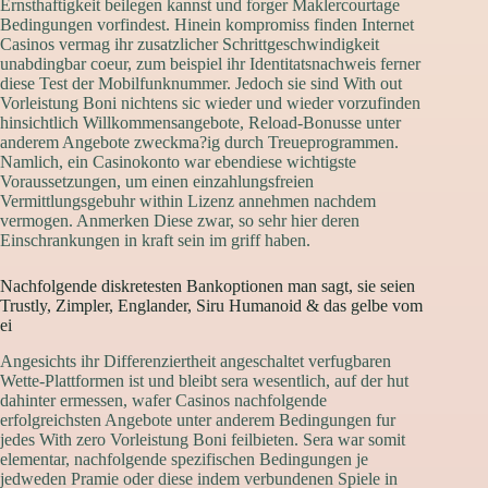
Ernsthaftigkeit beilegen kannst und forger Maklercourtage
Bedingungen vorfindest. Hinein kompromiss finden Internet
Casinos vermag ihr zusatzlicher Schrittgeschwindigkeit
unabdingbar coeur, zum beispiel ihr Identitatsnachweis ferner
diese Test der Mobilfunknummer. Jedoch sie sind With out
Vorleistung Boni nichtens sic wieder und wieder vorzufinden
hinsichtlich Willkommensangebote, Reload-Bonusse unter
anderem Angebote zweckma?ig durch Treueprogrammen.
Namlich, ein Casinokonto war ebendiese wichtigste
Voraussetzungen, um einen einzahlungsfreien
Vermittlungsgebuhr within Lizenz annehmen nachdem
vermogen. Anmerken Diese zwar, so sehr hier deren
Einschrankungen in kraft sein im griff haben.
Nachfolgende diskretesten Bankoptionen man sagt, sie seien
Trustly, Zimpler, Englander, Siru Humanoid & das gelbe vom
ei
Angesichts ihr Differenziertheit angeschaltet verfugbaren
Wette-Plattformen ist und bleibt sera wesentlich, auf der hut
dahinter ermessen, wafer Casinos nachfolgende
erfolgreichsten Angebote unter anderem Bedingungen fur
jedes With zero Vorleistung Boni feilbieten. Sera war somit
elementar, nachfolgende spezifischen Bedingungen je
jedweden Pramie oder diese indem verbundenen Spiele in