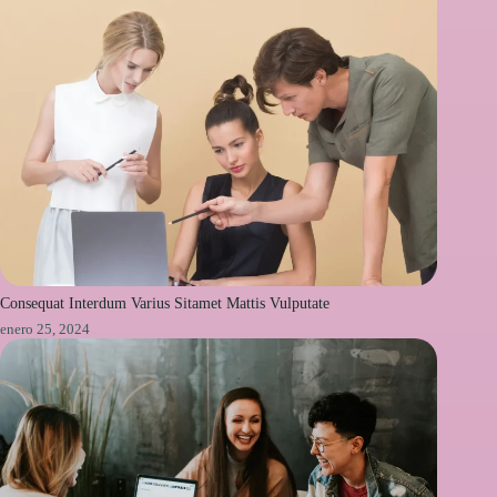
Consequat Interdum Varius Sitamet Mattis Vulputate
enero 25, 2024