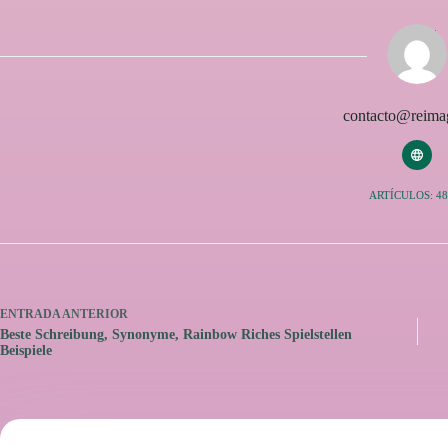
contacto@reimag
ARTÍCULOS: 48
ENTRADA
ANTERIOR
Beste Schreibung, Synonyme, Rainbow Riches Spielstellen
Beispiele