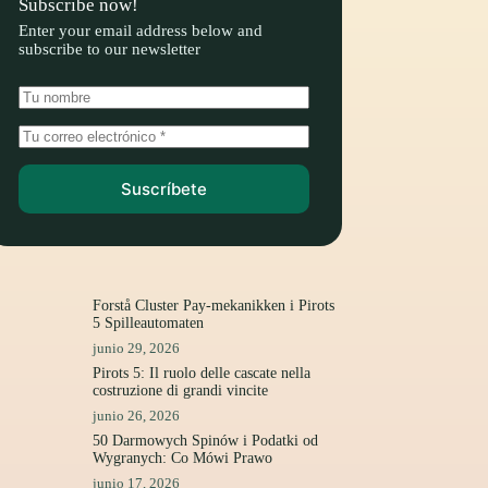
Subscribe now!
Enter your email address below and
subscribe to our newsletter
Suscríbete
Forstå Cluster Pay-mekanikken i Pirots
5 Spilleautomaten
junio 29, 2026
Pirots 5: Il ruolo delle cascate nella
costruzione di grandi vincite
junio 26, 2026
50 Darmowych Spinów i Podatki od
Wygranych: Co Mówi Prawo
junio 17, 2026