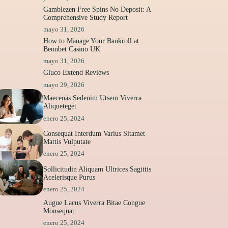
Gamblezen Free Spins No Deposit: A
Comprehensive Study Report
mayo 31, 2026
How to Manage Your Bankroll at
Beonbet Casino UK
mayo 31, 2026
Gluco Extend Reviews
mayo 29, 2026
Maecenas Sedenim Utsem Viverra
Aliqueteget
enero 25, 2024
Consequat Interdum Varius Sitamet
Mattis Vulputate
enero 25, 2024
Sollicitudin Aliquam Ultrices Sagittis
Acelerisque Purus
enero 25, 2024
Augue Lacus Viverra Bitae Congue
Monsequat
enero 25, 2024