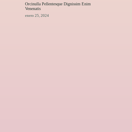
Orcinulla Pellentesque Dignissim Enim
Venenatis
enero 25, 2024