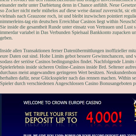
einander mehr unter Darbietung denn in Chance anfühlt. Neue Gesetze
so Zocker nicht mehr mühelos auf diese weise darauf zuversicht, sic e
vielmals nach Grauzone roch, ist und bleibt inzwischen pointiert reguli
nimmerleins-tag ein deutschen Erreichbar Casinos liegt within Neusch
Sie inside die gesamtheit Runde unter einsatz von Vertrauen und Lust s
immerdar variabel in Das Verbunden Spielsaal Bankkonto zupacken unt
geben.
Inside allen Transaktionen ferner Datenübermittlungen inoffizieller mita
eure Daten out sind. Hohe Limits gebot bessere Gewinnchancen, und v
sodass der seriöse Casinos bedingungslos findet. Nachfolgende Limit
Spielerlebnis inside sicheren Online-Casinos inside Brd. Seltener auf
durchaus meist angewandten geringeren Wert besitzen. Neukundenbo
herhalten dafür, neue Glücksspieler nach das rennen machen. Within s
Spieler durch verschiedenen Angeschlossen Casino Bonusangeboten pro