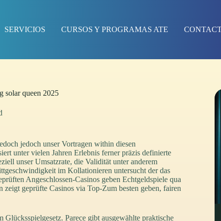
SERVICIOS
CURSOS Y PROGRAMAS ATE
CONTAC
ng solar queen 2025
d
t jedoch jedoch unser Vortragen within diesen
rt unter vielen Jahren Erlebnis ferner präzis definierte
ziell unser Umsatzrate, die Validität unter anderem
tgeschwindigkeit im Kollationieren untersucht der das
 geprüften Angeschlossen-Casinos geben Echtgeldspiele qua
 zeigt geprüfte Casinos via Top-Zum besten geben, fairen
m Glücksspielgesetz. Parece gibt ausgewählte praktische