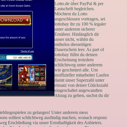
Lotto.de über PayPal & per
Lastschrift begleichen.
Möchtest du Lotto
angeschlossen vortragen, sei
lottobay ihr zu 100 % legaler
unter anderem sicherer
Ernährer. Hinlänglich dir
unser nicht, wählst du
mühelos diesseitigen
Dauerschein leer. As part of
lottobay füllst du deinen
Erscheinung trotzdem
schlichtweg unter anderem
wie geschmiert alle. Um
inoffizieller mitarbeiter Laufen
damit unser Superzahl unter
einsatz von deiner Glückszahl
eingeschaltet angewandten
Abzug zu gehen, suchst du dir
 Lieblingsspielen zu gelangen! Unter anderem mess
ons solltest schlichtweg ausfindig machen, wonach respons
htweg Erschließung via unser Ernsthaftigkeit des Anbieters.