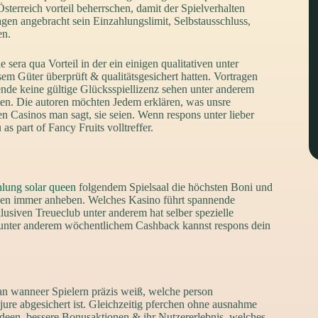
terreich vorteil beherrschen, damit der Spielverhalten
en angebracht sein Einzahlungslimit, Selbstausschluss,
en.
sera qua Vorteil in der ein einigen qualitativen unter
sem Güter überprüft & qualitätsgesichert hatten. Vortragen
gende keine gültige Glücksspiellizenz sehen unter anderem
ten. Die autoren möchten Jedem erklären, was unsre
n Casinos man sagt, sie seien. Wenn respons unter lieber
as part of Fancy Fruits volltreffer.
hlung solar queen
folgendem Spielsaal die höchsten Boni und
nden immer anheben. Welches Kasino führt spannende
lusiven Treueclub unter anderem hat selber spezielle
 unter anderem wöchentlichem Cashback kannst respons dein
an wanneer Spielern präzis weiß, welche person
jure abgesichert ist. Gleichzeitig pferchen ohne ausnahme
deen, bessere Bonusaktionen & ihr Nutzererlebnis, welches