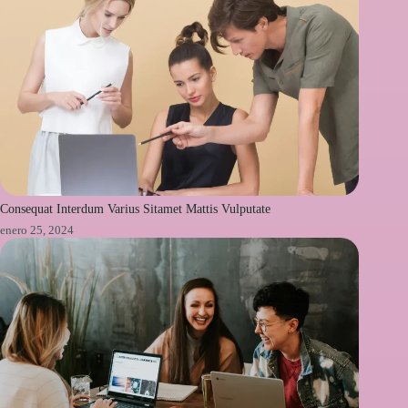
Consequat Interdum Varius Sitamet Mattis Vulputate
enero 25, 2024