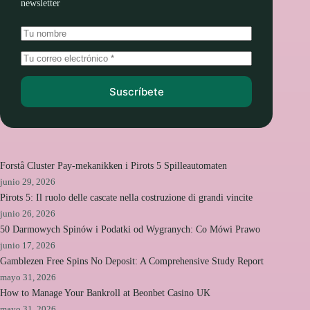
newsletter
Suscríbete
Forstå Cluster Pay-mekanikken i Pirots 5 Spilleautomaten
junio 29, 2026
Pirots 5: Il ruolo delle cascate nella costruzione di grandi vincite
junio 26, 2026
50 Darmowych Spinów i Podatki od Wygranych: Co Mówi Prawo
junio 17, 2026
Gamblezen Free Spins No Deposit: A Comprehensive Study Report
mayo 31, 2026
How to Manage Your Bankroll at Beonbet Casino UK
mayo 31, 2026