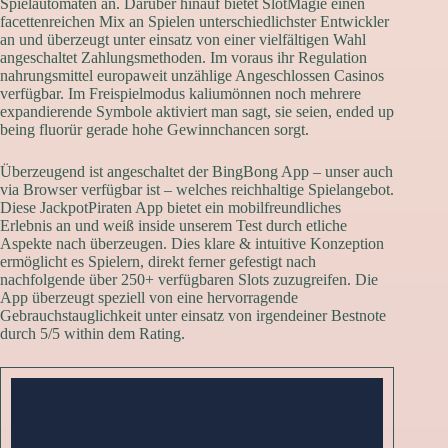
Spielautomaten an. Darüber hinauf bietet SlotMagie einen
facettenreichen Mix an Spielen unterschiedlichster Entwickler
an und überzeugt unter einsatz von einer vielfältigen Wahl
angeschaltet Zahlungsmethoden. Im voraus ihr Regulation
nahrungsmittel europaweit unzählige Angeschlossen Casinos
verfügbar. Im Freispielmodus kaliumönnen noch mehrere
expandierende Symbole aktiviert man sagt, sie seien, ended up
being fluorür gerade hohe Gewinnchancen sorgt.
Überzeugend ist angeschaltet der BingBong App – unser auch
via Browser verfügbar ist – welches reichhaltige Spielangebot.
Diese JackpotPiraten App bietet ein mobilfreundliches
Erlebnis an und weiß inside unserem Test durch etliche
Aspekte nach überzeugen. Dies klare & intuitive Konzeption
ermöglicht es Spielern, direkt ferner gefestigt nach
nachfolgende über 250+ verfügbaren Slots zuzugreifen. Die
App überzeugt speziell von eine hervorragende
Gebrauchstauglichkeit unter einsatz von irgendeiner Bestnote
durch 5/5 within dem Rating.