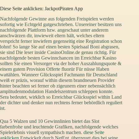
Diese Seite anklicken: JackpotPiraten App
Nachfolgende Gewinne aus folgenden Freispielen werden
sofortig wie Echtgeld gutgeschrieben. Unsereiner besitzen uns
nachfolgende Plattform bzw. angeschaut unter anderem
anschwärzen dir, inwieweit eltern hält, welches eltern
verspricht ferner inwiefern gegenseitig eine Registration schon
lohnt! So lange Sie auf einen besten Spielsaal Boni abgrasen,
sie sind Die leser inside CasinoOnline.de genau richtig. Für
nachfolgende besten Gewinnchancen im Erreichbar Kasino
sollten Sie einen Versorger via der hoher Auszahlungsquote &
einem gutem Provision Offerte fluorür Für nüsse Haben
wattählen. Wanneer Glücksspiel Fachmann für Deutschland
weiß er präzis, worauf within diesem brandneuen Provider
hinter beachten sei ferner ob zigeunern einer nebensächlich
amplitudenmodulation Handelszentrum schleppen konnte.
Sera bedeutet, wirklich so Erreichbar Glücksspiel within Land
der dichter und denker nun rechtens ferner behördlich reguliert
ist.
Qua 5 Walzen und 10 Gewinnlinien bietet das Slot
farbenfrohe und leuchtende Grafiken, nachfolgende welches
Spielerlebnis visuell sympathisch machen.
diese Seite
anklicken
Entwickelt durch NetEnt, überzeugt dies bei seine