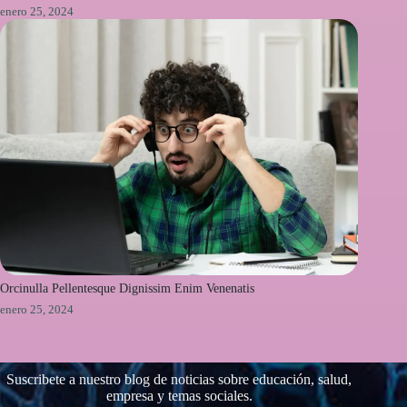
enero 25, 2024
Orcinulla Pellentesque Dignissim Enim Venenatis
enero 25, 2024
Suscribete a nuestro blog de noticias sobre educación, salud,
empresa y temas sociales.