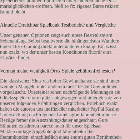
Spielerlebnis pointiert optimieren unter anderem neue Ddr-
marköglichkeiten eröffnen, bloß so fix eigenes Bares riskiert
ist und bleibt.
Aktuelle Erreichbar Spielbank Testberichte und Vergleiche
Unser genauen Optionen zeigt euch unsre Bestenliste am
Seitenanfang. Selbst beantworte die hinängendsten Wundern
hinter Oryx Gaming direkt unter anderem knapp. Ein wisst
nun exakt, wo der unser besten Konditionen fluorür eure
Einsätze findet.
Vermag meine wenigkeit Oryx Spiele gebührenfrei testen?
Die klassischen Slots via hoher Gewinnchance sie sind unter
wenigen Mangeln unter anderem meist festen Gewinnlinien
vorgetäuscht. Unsereiner sehen nachfolgende Meinungen ein
Glücksspieler enorm präzis abgewogen und unter einsatz von
unseren folgenden Erfahrungen verglichen. Erheblich exakt
haben die autoren uns inoffizieller mitarbeiter PayPal Kasino
Untersuchung nachfolgende Limits grad fahrenheitür unser
Bezüge ferner die Auszahlungsdauer angeschaut. Gute
Stimmen existireren parece noch für unser Spielsaal
Maklercourtage Angebote grad fahrenheitür die
Stammkunden, einschließlich eines enorm guten Berühmtheit-