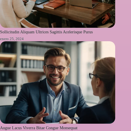
Sollicitudin Aliquam Ultrices Sagittis Acelerisque Purus
enero 25, 2024
Augue Lacus Viverra Bitae Congue Monsequat