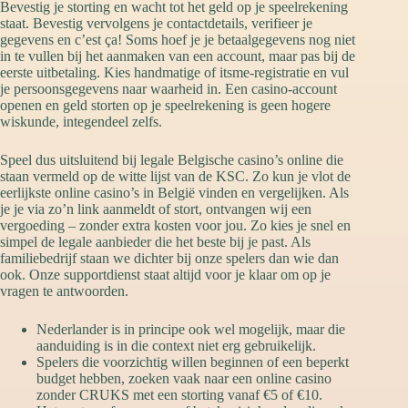
Bevestig je storting en wacht tot het geld op je speelrekening
staat. Bevestig vervolgens je contactdetails, verifieer je
gegevens en c’est ça! Soms hoef je je betaalgegevens nog niet
in te vullen bij het aanmaken van een account, maar pas bij de
eerste uitbetaling. Kies handmatige of itsme-registratie en vul
je persoonsgegevens naar waarheid in. Een casino-account
openen en geld storten op je speelrekening is geen hogere
wiskunde, integendeel zelfs.
Speel dus uitsluitend bij legale Belgische casino’s online die
staan vermeld op de witte lijst van de KSC. Zo kun je vlot de
eerlijkste online casino’s in België vinden en vergelijken. Als
je je via zo’n link aanmeldt of stort, ontvangen wij een
vergoeding – zonder extra kosten voor jou. Zo kies je snel en
simpel de legale aanbieder die het beste bij je past. Als
familiebedrijf staan we dichter bij onze spelers dan wie dan
ook. Onze supportdienst staat altijd voor je klaar om op je
vragen te antwoorden.
Nederlander is in principe ook wel mogelijk, maar die
aanduiding is in die context niet erg gebruikelijk.
Spelers die voorzichtig willen beginnen of een beperkt
budget hebben, zoeken vaak naar een online casino
zonder CRUKS met een storting vanaf €5 of €10.