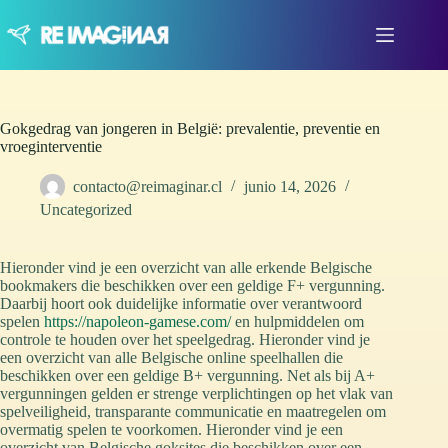
Saltar
al
contenido
Gokgedrag van jongeren in België: prevalentie, preventie en
vroeginterventie
contacto@reimaginar.cl
junio 14, 2026
Uncategorized
Hieronder vind je een overzicht van alle erkende Belgische
bookmakers die beschikken over een geldige F+ vergunning.
Daarbij hoort ook duidelijke informatie over verantwoord
spelen
https://napoleon-gamese.com/
en hulpmiddelen om
controle te houden over het speelgedrag. Hieronder vind je
een overzicht van alle Belgische online speelhallen die
beschikken over een geldige B+ vergunning. Net als bij A+
vergunningen gelden er strenge verplichtingen op het vlak van
spelveiligheid, transparante communicatie en maatregelen om
overmatig spelen te voorkomen. Hieronder vind je een
overzicht van Belgische goksites die beschikken over een