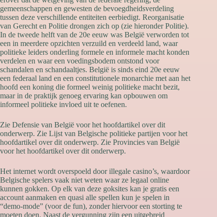
gemeenschappen en gewesten de bevoegdheidsverdeling
tussen deze verschillende entiteiten eerbiedigt. Reorganisatie
van Gerecht en Politie drongen zich op (zie hieronder Politie).
In de tweede helft van de 20e eeuw was België verworden tot
een in meerdere opzichten verzuild en verdeeld land, waar
politieke leiders onderling formele en informele macht konden
verdelen en waar een voedingsbodem ontstond voor
schandalen en schandaaltjes. België is sinds eind 20e eeuw
een federaal land en een constitutionele monarchie met aan het
hoofd een koning die formeel weinig politieke macht bezit,
maar in de praktijk genoeg ervaring kan opbouwen om
informeel politieke invloed uit te oefenen.
Zie Defensie van België voor het hoofdartikel over dit
onderwerp. Zie Lijst van Belgische politieke partijen voor het
hoofdartikel over dit onderwerp. Zie Provincies van België
voor het hoofdartikel over dit onderwerp.
Het internet wordt overspoeld door illegale casino’s, waardoor
Belgische spelers vaak niet weten waar ze legaal online
kunnen gokken. Op elk van deze goksites kan je gratis een
account aanmaken en quasi alle spellen kun je spelen in
“demo-mode” (voor de fun), zonder hiervoor een storting te
moeten doen. Naast de vergunning zijn een uitgebreid