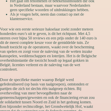
Het gaat om fenomenen of betekenisinhouden die ook
in Nederland bestaan, maar waarvoor Nederlanders
geen specifieke woorden of uitdrukkingen hebben.
Als je vragen hebt, neem dan contact op met de
klantenservice.
Voor wie een eerste serieuze hakselaar zoekt zonder meteen
honderden euro’s uit te geven, is dit het richtpunt. Met 4,5
sterren over bijna 50 reviews en een prijs onder de 140 euro is
dit de meest complete keuze voor de gemiddelde tuin. Ze
houdt toezicht op de operatoren, waakt over de bescherming
van spelers en zorgt voor de naleving van de wetten inzake
kansspelen, weddenschappen en loterijen. Het is de Belgische
overheidsinstantie die toezicht houdt op legaal gokken in
België, licenties verleent en de naleving van de wet
controleert.
Door de specifieke manier waarop België werd
gefederaliseerd (op basis van taalgroepen), ontstonden er
partijen die zich tot slechts één taalgroep richten. Bij
overheveling van meer bevoegdheden naar de
gemeenschappen/gewesten en ook de financiering ervan zou
de solidariteit tussen Noord en Zuid in het gedrang komen.
Een bijzonder rechtscollege, het Grondwettelijk Hof, waakt
erover dat de wetgeving van de federale regering, de