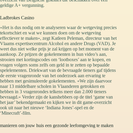
geldige A+ vergunning.
Ladbrokes Casino
«Het is dus nodig om te analyseren waar de wetgeving precies
tekortschiet en wat we kunnen doen om de wetgeving
effectiever te maken», zegt Katleen Peleman, directeur van het
Vlaams expertisecentrum Alcohol en andere Drugs (VAD). Je
weet dus niet welke prijs je zal krijgen op het moment van de
aankoop. Ze prijzen de gokelementen in hun video’s aan,
strooien met kortingscodes om ‘lootboxes’ aan te kopen, en
vragen volgers soms zelfs om geld in te zetten op bepaalde
spelelementen. Driekwart van de bevraagde tieners gaf tijdens
de eerste vragenronde van het onderzoek aan ervaring te
hebben met gesimuleerde gokelementen. «We zijn daarvoor
naar 13 middelbare scholen in Vlaanderen getrokken en
hebben in 3 vragenrondes telkens meer dan 2.000 tieners
bevraagd.» Verder zijn de kanshebbers op de titel ‘game van
het jaar’ bekendgemaakt en kijken we in dit game-overzicht
ook uit naar het nieuwe ‘Indiana Jones’-spel en de
‘Minecraft’-film.
manieren om jouw huis een gezonde leefomgeving te maken