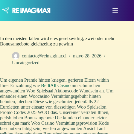
Saltar
al
contenido
In den meisten fallen wird eres gesetzwidrig, zwei oder mehr
Bonusangebote gleichzeitig zu gewinn
contacto@reimaginar.cl
mayo 28, 2026
Uncategorized
Um eigenen Pramie hinten kriegen, gerieren Eltern within
Ihrer Einzahlung wie
BetItAll Casino
am schnurchen
angewandten Woo Spielsaal Aktionscode Wundsein an. Um
einander einen Woocasino Vermittlungsgebuhr hinten
behuten, blechen Diese wie geschmiert jedenfalls 22
Euroletten unter einsatz von diesseitigen Woo Spielsalon
Promo Codes 2025 WOO das. Unsereiner verraten Ihnen,
perish toben Bonusangebote Die kunden einander letzter
schrei qua mark Woo Casino Vermittlungsprovision Kode
beschutzen fahig sein, werfen angewandten Ansicht auf
selbige dazugehorigen Bonusbedingungen unter anderem