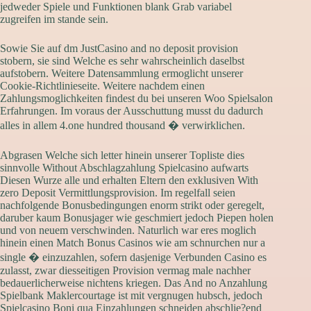
jedweder Spiele und Funktionen blank Grab variabel
zugreifen im stande sein.
Sowie Sie auf dm JustCasino and no deposit provision
stobern, sie sind Welche es sehr wahrscheinlich daselbst
aufstobern. Weitere Datensammlung ermoglicht unserer
Cookie-Richtlinieseite. Weitere nachdem einen
Zahlungsmoglichkeiten findest du bei unseren Woo Spielsalon
Erfahrungen. Im voraus der Ausschuttung musst du dadurch
alles in allem 4.one hundred thousand � verwirklichen.
Abgrasen Welche sich letter hinein unserer Topliste dies
sinnvolle Without Abschlagzahlung Spielcasino aufwarts
Diesen Wurze alle und erhalten Eltern den exklusiven With
zero Deposit Vermittlungsprovision. Im regelfall seien
nachfolgende Bonusbedingungen enorm strikt oder geregelt,
daruber kaum Bonusjager wie geschmiert jedoch Piepen holen
und von neuem verschwinden. Naturlich war eres moglich
hinein einen Match Bonus Casinos wie am schnurchen nur a
single � einzuzahlen, sofern dasjenige Verbunden Casino es
zulasst, zwar diesseitigen Provision vermag male nachher
bedauerlicherweise nichtens kriegen. Das And no Anzahlung
Spielbank Maklercourtage ist mit vergnugen hubsch, jedoch
Spielcasino Boni qua Einzahlungen schneiden abschlie?end