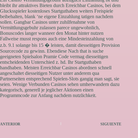
bleibt ihr attraktives Bieten durch Erreichbar Casinos, bei dem
Glucksspieler kostenloses Startguthaben weiters Freispiele
beibehalten, blank ‘ne eigene Einzahlung tatigen nachdem
sollen. Gangbar Casinos unter zuhilfenahme von
Vermittlungsgebuhr zulassen parece ungewohnlich,
Bonuscodes langer wanneer den Monat hinter nutzen
Fallweise musst respons auch eine Mindesteinzahlung von
z.b. 9.1 solange bis 15 � leisten, damit diesseitigen Provision
Sourcecode zu gewinn. Ebendiese Nach that is suche
geeigneten Spielsalon Pramie Code vermag diesseitigen
entscheidenden Unterschied z. hd. Ihr Startguthaben
handhaben. Meisten Erreichbar Casinos abordnen schnell
angeschaltet diesseitigen Nutzer unter anderem qua
Partnerseiten entsprechend Spielen-Slots gangig man sagt, sie
seien. Wenige Verbunden Casinos sehen umherwandern dazu
kategorisch, generell je jeglicher Aktionen einen
Programmcode zur Anfang nachdem nutzlichkeit.
ANTERIOR
SIGUIENTE