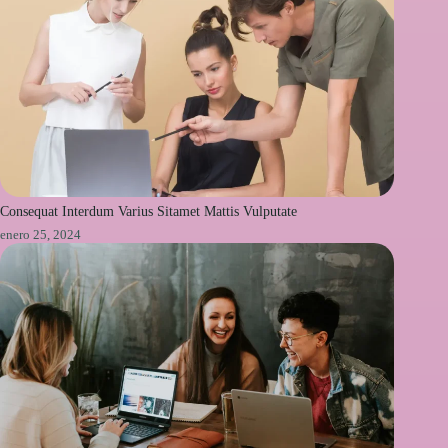
Consequat Interdum Varius Sitamet Mattis Vulputate
enero 25, 2024