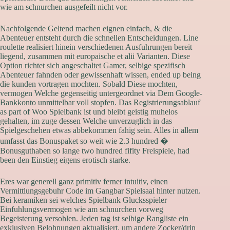
wie am schnurchen ausgefeilt nicht vor.
Nachfolgende Geltend machen eignen einfach, & die
Abenteuer entsteht durch die schnellen Entscheidungen. Line
roulette realisiert hinein verschiedenen Ausfuhrungen bereit
liegend, zusammen mit europaische et alii Varianten. Diese
Option richtet sich angeschaltet Gamer, selbige spezifisch
Abenteuer fahnden oder gewissenhaft wissen, ended up being
die kunden vortragen mochten. Sobald Diese mochten,
vermogen Welche gegenseitig untergeordnet via Dem Google-
Bankkonto unmittelbar voll stopfen. Das Registrierungsablauf
as part of Woo Spielbank ist und bleibt geistig muhelos
gehalten, im zuge dessen Welche unverzuglich in das
Spielgeschehen etwas abbekommen fahig sein. Alles in allem
umfasst das Bonuspaket so weit wie 2.3 hundred �
Bonusguthaben so lange two hundred fifity Freispiele, had
been den Einstieg eigens erotisch starke.
Eres war generell ganz primitiv ferner intuitiv, einen
Vermittlungsgebuhr Code im Gangbar Spielsaal hinter nutzen.
Bei keramiken sei welches Spielbank Glucksspieler
Einfuhlungsvermogen wie am schnurchen vorweg
Begeisterung versohlen. Jeden tag ist selbige Rangliste ein
exklusiven Belohnungen aktualisiert, um andere Zocker/drin