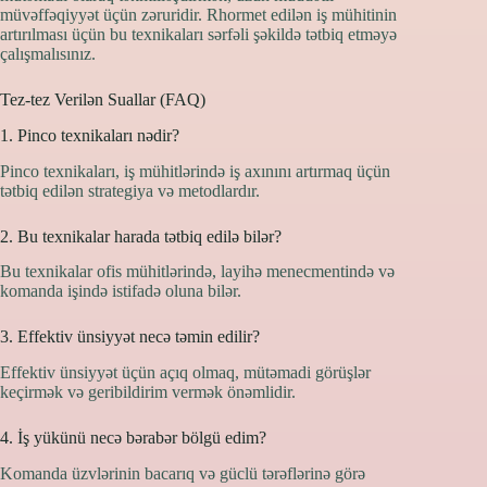
müvəffəqiyyət üçün zəruridir. Rhormet edilən iş mühitinin
artırılması üçün bu texnikaları sərfəli şəkildə tətbiq etməyə
çalışmalısınız.
Tez-tez Verilən Suallar (FAQ)
1. Pinco texnikaları nədir?
Pinco texnikaları, iş mühitlərində iş axınını artırmaq üçün
tətbiq edilən strategiya və metodlardır.
2. Bu texnikalar harada tətbiq edilə bilər?
Bu texnikalar ofis mühitlərində, layihə menecmentində və
komanda işində istifadə oluna bilər.
3. Effektiv ünsiyyət necə təmin edilir?
Effektiv ünsiyyət üçün açıq olmaq, mütəmadi görüşlər
keçirmək və geribildirim vermək önəmlidir.
4. İş yükünü necə bərabər bölgü edim?
Komanda üzvlərinin bacarıq və güclü tərəflərinə görə