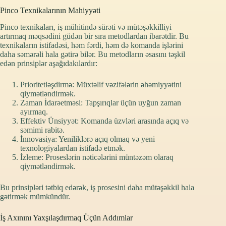
Pinco Texnikalarının Mahiyyəti
Pinco texnikaları, iş mühitində sürəti və mütəşəkkilliyi
artırmaq məqsədini güdən bir sıra metodlardan ibarətdir. Bu
texnikaların istifadəsi, həm fərdi, həm də komanda işlərini
daha səmərəli hala gətirə bilər. Bu metodların əsasını təşkil
edən prinsiplər aşağıdakılardır:
Prioritetləşdirmə: Müxtəlif vəzifələrin əhəmiyyətini
qiymətləndirmək.
Zaman İdarəetməsi: Tapşırıqlar üçün uyğun zaman
ayırmaq.
Effektiv Ünsiyyət: Komanda üzvləri arasında açıq və
səmimi rabitə.
İnnovasiya: Yeniliklərə açıq olmaq və yeni
texnologiyalardan istifadə etmək.
İzleme: Proseslərin nəticələrini müntəzəm olaraq
qiymətləndirmək.
Bu prinsipləri tətbiq edərək, iş prosesini daha mütəşəkkil hala
gətirmək mümkündür.
İş Axınını Yaxşılaşdırmaq Üçün Addımlar