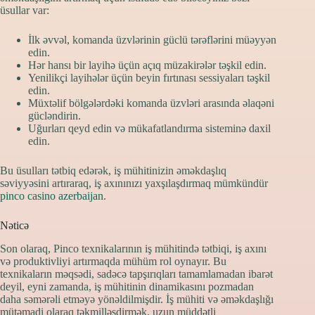
üsullar var:
İlk əvvəl, komanda üzvlərinin güclü tərəflərini müəyyən
edin.
Hər hansı bir layihə üçün açıq müzakirələr təşkil edin.
Yenilikçi layihələr üçün beyin fırtınası sessiyaları təşkil
edin.
Müxtəlif bölgələrdəki komanda üzvləri arasında əlaqəni
gücləndirin.
Uğurları qeyd edin və mükafatlandırma sisteminə daxil
edin.
Bu üsulları tətbiq edərək, iş mühitinizin əməkdaşlıq
səviyyəsini artıraraq, iş axınınızı yaxşılaşdırmaq mümkündür
pinco casino azerbaijan
.
Nəticə
Son olaraq, Pinco texnikalarının iş mühitində tətbiqi, iş axını
və produktivliyi artırmaqda mühüm rol oynayır. Bu
texnikaların məqsədi, sadəcə tapşırıqları tamamlamadan ibarət
deyil, eyni zamanda, iş mühitinin dinamikasını pozmadan
daha səmərəli etməyə yönəldilmişdir. İş mühiti və əməkdaşlığı
mütəmadi olaraq təkmilləşdirmək, uzun müddətli