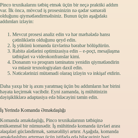
Pinco texnikalarını tətbiq etmək üçün bir neçə praktiki addım
var. İlk öncə, mövcud iş prosesinizin nə qədər səmərəli
olduğunu qiymətləndirməlisiniz. Bunun üçün aşağıdakı
addımları izləyin:
Mevcut prosesi analiz edin və hər mərhələdə hansı
çətinliklərin olduğunu qeyd edin.
İş yükünü komanda üzvlərinə bərabər bölüşdürün.
Rabitə alətlərini optimizasiya edin – e-poçt, mesajlaşma
tətbiqləri və videokonfranslar kimi.
Donanım və proqram təminatını yenidin qiymətləndirin
və müasir texnologiyaları daxil edin.
Nəticələrinizi mütəmadi olaraq izləyin və inkişaf etdirin.
Daha yaxşı bir iş axını yaratmaq üçün bu addımların hər birini
həyata keçirmək vacibdir. Eyni zamanda, iş mühitinizin
dəyişikliklərə adaptasiya edə biləcəyini təmin edin.
İş Yerində Komanda Əməkdaşlığı
Komanda əməkdaşlığı, Pinco texnikalarının tətbiqinə
mükəmməl bir nümunədir. İş mühitində komanda üzvləri arası
əlaqələri gücləndirmək, səmərəliliyi artırır. Aşağıda, komanda
əməkdaşlığını artırmaq üçün istifadə edə biləcəyiniz bəzi