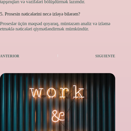
tapşırıqları və vəzifələri bölüşdürmək lazımdır.
5. Prosesin nəticələrini necə izləyə bilərəm?
Proseslər üçün məqsəd qoyaraq, müntəzəm analiz və izləmə
etməklə nəticələri qiymətləndirmək mümkündür.
ANTERIOR
SIGUIENTE