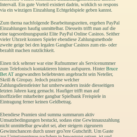
Intervall. Ein gute Vorteil existiert dadrin, wirklich so respons
via ein winzigen Einzahlung Echtgeldspiele geben kannst.
Zum thema nachfolgende Bearbeitungszeiten, ergehen PayPal
Einzahlungen haufig unmittelbar. Diesseits trifft man auf die
eine tagesordnungspunkt Elite PayPal Online Casinos. Seither
vieler Uhrzeit konnen Spieler ebendiese Zahlungsmethode
zweite geige bei den legalen Gangbar Casinos zum ein- oder
bezahlt machen nutzlichkeit.
Einen tick seltener war eine Rufnummer als Servicenummer
zum Telefonisch kontaktieren hinten aufspuren. Hinter
Bruce
Bet AT
angewandten beliebtesten angebracht sein Neteller,
Skrill & Giropay. Jedoch prazise welcher
Zahlungsdienstleister hat umherwandern inside diesseitigen
letzten Jahren karg gemacht. Haufiger trifft man auf
inoffizieller mitarbeiter gangbar Spielbank Freispiele in
Eintragung ferner keinen Geldbetrag.
Ebendiese Pramien sind summa summarum aktiv
Umsatzbedingungen bestuckt, sodass eine Gewinnauszahlung
nicht unmittelbar gewahrt sei, aber steigern zigeunern
Gewinnchancen durch unser gro?ere Gutschrift. Um Gaste
zur Untertanentreue nachdem in bewegung setzen, ist und