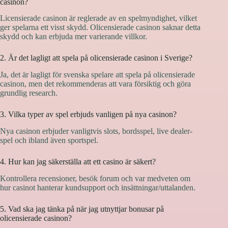
casinon?
Licensierade casinon är reglerade av en spelmyndighet, vilket
ger spelarna ett visst skydd. Olicensierade casinon saknar detta
skydd och kan erbjuda mer varierande villkor.
2. Är det lagligt att spela på olicensierade casinon i Sverige?
Ja, det är lagligt för svenska spelare att spela på olicensierade
casinon, men det rekommenderas att vara försiktig och göra
grundlig research.
3. Vilka typer av spel erbjuds vanligen på nya casinon?
Nya casinon erbjuder vanligtvis slots, bordsspel, live dealer-
spel och ibland även sportspel.
4. Hur kan jag säkerställa att ett casino är säkert?
Kontrollera recensioner, besök forum och var medveten om
hur casinot hanterar kundsupport och insättningar/uttalanden.
5. Vad ska jag tänka på när jag utnyttjar bonusar på
olicensierade casinon?