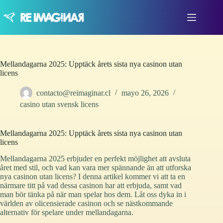
Saltar
al
contenido
Mellandagarna 2025: Upptäck årets sista nya casinon utan
licens
contacto@reimaginar.cl
mayo 26, 2026
casino utan svensk licens
Mellandagarna 2025: Upptäck årets sista nya casinon utan
licens
Mellandagarna 2025 erbjuder en perfekt möjlighet att avsluta
året med stil, och vad kan vara mer spännande än att utforska
nya casinon utan licens? I denna artikel kommer vi att ta en
närmare titt på vad dessa casinon har att erbjuda, samt vad
man bör tänka på när man spelar hos dem. Låt oss dyka in i
världen av olicensierade casinon och se nästkommande
alternativ för spelare under mellandagarna.