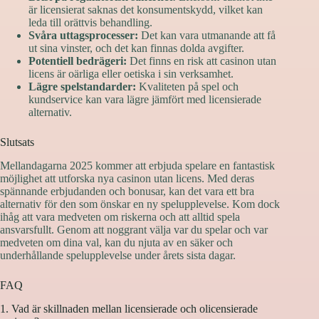
är licensierat saknas det konsumentskydd, vilket kan
leda till orättvis behandling.
Svåra uttagsprocesser:
Det kan vara utmanande att få
ut sina vinster, och det kan finnas dolda avgifter.
Potentiell bedrägeri:
Det finns en risk att casinon utan
licens är oärliga eller oetiska i sin verksamhet.
Lägre spelstandarder:
Kvaliteten på spel och
kundservice kan vara lägre jämfört med licensierade
alternativ.
Slutsats
Mellandagarna 2025 kommer att erbjuda spelare en fantastisk
möjlighet att utforska nya casinon utan licens. Med deras
spännande erbjudanden och bonusar, kan det vara ett bra
alternativ för den som önskar en ny spelupplevelse. Kom dock
ihåg att vara medveten om riskerna och att alltid spela
ansvarsfullt. Genom att noggrant välja var du spelar och var
medveten om dina val, kan du njuta av en säker och
underhållande spelupplevelse under årets sista dagar.
FAQ
1. Vad är skillnaden mellan licensierade och olicensierade