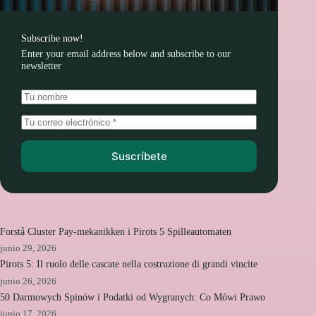
Subscribe now!
Enter your email address below and subscribe to our
newsletter
Suscríbete
Forstå Cluster Pay-mekanikken i Pirots 5 Spilleautomaten
junio 29, 2026
Pirots 5: Il ruolo delle cascate nella costruzione di grandi vincite
junio 26, 2026
50 Darmowych Spinów i Podatki od Wygranych: Co Mówi Prawo
junio 17, 2026