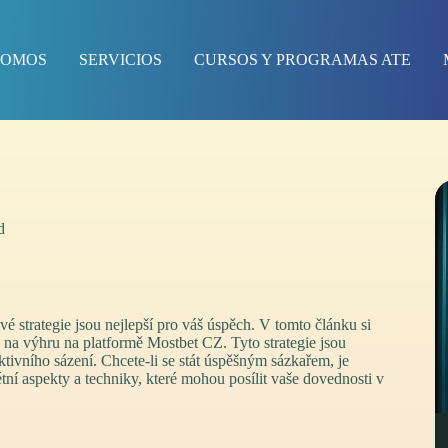
SOMOS
SERVICIOS
CURSOS Y PROGRAMAS ATE
d
vé strategie jsou nejlepší pro váš úspěch. V tomto článku si
 na výhru na platformě Mostbet CZ. Tyto strategie jsou
vního sázení. Chcete-li se stát úspěšným sázkařem, je
tní aspekty a techniky, které mohou posílit vaše dovednosti v