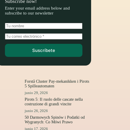
Subscribe now!
Enter your email address below and
subscribe to our newsletter
Suscríbete
Forstå Cluster Pay-mekanikken i Pirots
5 Spilleautomaten
junio 29, 2026
Pirots 5: Il ruolo delle cascate nella
costruzione di grandi vincite
junio 26, 2026
50 Darmowych Spinów i Podatki od
Wygranych: Co Mówi Prawo
junio 17, 2026