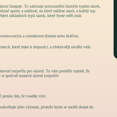
ak sázení funguje. To zahrnuje porozumění různým typům sázek,
ůzné sporty a události, na které můžete sázet, a každý typ
řehled základních typů sázek, které byste měli znát:
avorizovaným a outsiderem týmem nebo hráčem.
ch, které máte k dispozici, a efektivněji utvářet vaše
astavení rozpočtu pro sázení. To vám pomůže zajistit, že
 si správně nastavit sázení rozpočet:
.
 peníze tím, že vsadíte více.
odceňujte jeho význam, protože byste se mohli dostat do