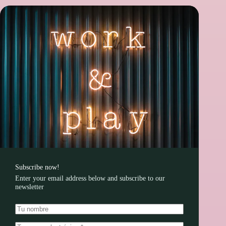
Subscribe now!
Enter your email address below and subscribe to our
newsletter