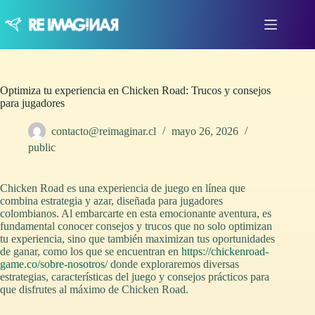
Saltar
al
contenido
Optimiza tu experiencia en Chicken Road: Trucos y consejos
para jugadores
contacto@reimaginar.cl
mayo 26, 2026
public
Chicken Road es una experiencia de juego en línea que
combina estrategia y azar, diseñada para jugadores
colombianos. Al embarcarte en esta emocionante aventura, es
fundamental conocer consejos y trucos que no solo optimizan
tu experiencia, sino que también maximizan tus oportunidades
de ganar, como los que se encuentran en
https://chickenroad-
game.co/sobre-nosotros/
donde exploraremos diversas
estrategias, características del juego y consejos prácticos para
que disfrutes al máximo de Chicken Road.