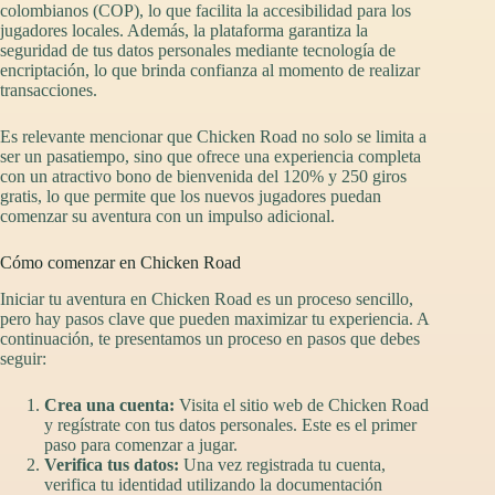
colombianos (COP), lo que facilita la accesibilidad para los
jugadores locales. Además, la plataforma garantiza la
seguridad de tus datos personales mediante tecnología de
encriptación, lo que brinda confianza al momento de realizar
transacciones.
Es relevante mencionar que Chicken Road no solo se limita a
ser un pasatiempo, sino que ofrece una experiencia completa
con un atractivo bono de bienvenida del 120% y 250 giros
gratis, lo que permite que los nuevos jugadores puedan
comenzar su aventura con un impulso adicional.
Cómo comenzar en Chicken Road
Iniciar tu aventura en Chicken Road es un proceso sencillo,
pero hay pasos clave que pueden maximizar tu experiencia. A
continuación, te presentamos un proceso en pasos que debes
seguir:
Crea una cuenta:
Visita el sitio web de Chicken Road
y regístrate con tus datos personales. Este es el primer
paso para comenzar a jugar.
Verifica tus datos:
Una vez registrada tu cuenta,
verifica tu identidad utilizando la documentación