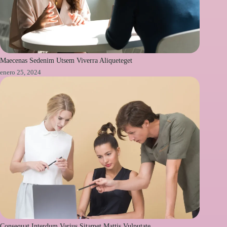
Maecenas Sedenim Utsem Viverra Aliqueteget
enero 25, 2024
Consequat Interdum Varius Sitamet Mattis Vulputate