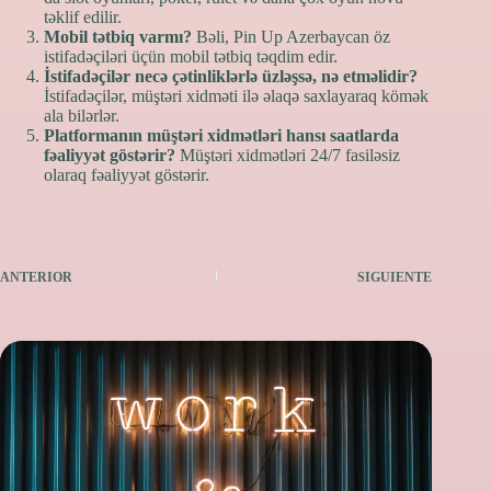
təklif edilir.
Mobil tətbiq varmı?
Bəli, Pin Up Azerbaycan öz
istifadəçiləri üçün mobil tətbiq təqdim edir.
İstifadəçilər necə çətinliklərlə üzləşsə, nə etməlidir?
İstifadəçilər, müştəri xidməti ilə əlaqə saxlayaraq kömək
ala bilərlər.
Platformanın müştəri xidmətləri hansı saatlarda
fəaliyyət göstərir?
Müştəri xidmətləri 24/7 fasiləsiz
olaraq fəaliyyət göstərir.
ANTERIOR
SIGUIENTE