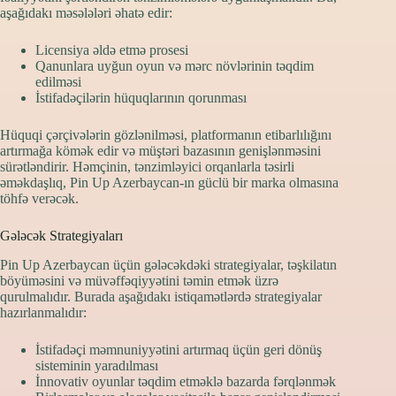
aşağıdakı məsələləri əhatə edir:
Licensiya əldə etmə prosesi
Qanunlara uyğun oyun və mərc növlərinin təqdim
edilməsi
İstifadəçilərin hüquqlarının qorunması
Hüquqi çərçivələrin gözlənilməsi, platformanın etibarlılığını
artırmağa kömək edir və müştəri bazasının genişlənməsini
sürətləndirir. Həmçinin, tənzimləyici orqanlarla təsirli
əməkdaşlıq, Pin Up Azerbaycan-ın güclü bir marka olmasına
töhfə verəcək.
Gələcək Strategiyaları
Pin Up Azerbaycan üçün gələcəkdəki strategiyalar, təşkilatın
böyüməsini və müvəffəqiyyətini təmin etmək üzrə
qurulmalıdır. Burada aşağıdakı istiqamətlərdə strategiyalar
hazırlanmalıdır:
İstifadəçi məmnuniyyətini artırmaq üçün geri dönüş
sisteminin yaradılması
İnnovativ oyunlar təqdim etməklə bazarda fərqlənmək