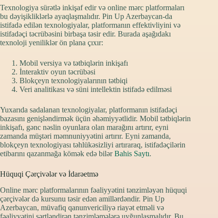
Texnologiya sürətlə inkişaf edir və online mərc platformaları
bu dəyişikliklərlə ayaqlaşmalıdır. Pin Up Azerbaycan-da
istifadə edilən texnologiyalar, platformanın effektivliyini və
istifadəçi təcrübəsini birbaşa təsir edir. Burada aşağıdakı
texnoloji yeniliklər ön plana çıxır:
Mobil versiya və tətbiqlərin inkişafı
İnteraktiv oyun təcrübəsi
Blokçeyn texnologiyalarının tətbiqi
Veri analitikası və süni intellektin istifadə edilməsi
Yuxarıda sadalanan texnologiyalar, platformanın istifadəçi
bazasını genişləndirmək üçün əhəmiyyətlidir. Mobil tətbiqlərin
inkişafı, gənc nəslin oyunlara olan marağını artırır, eyni
zamanda müştəri məmnuniyyətini artırır. Eyni zamanda,
blokçeyn texnologiyası təhlükəsizliyi artıraraq, istifadəçilərin
etibarını qazanmağa kömək edə bilər
Bahis Saytı
.
Hüquqi Çərçivələr və İdarəetmə
Online mərc platformalarının fəaliyyətini tənzimləyən hüquqi
çərçivələr də kursunu təsir edən amillərdəndir. Pin Up
Azerbaycan, müvafiq qanunvericiliyə riayət etməli və
fəaliyyətini şərtləndirən tənzimləmələrə uyğunlaşmalıdır. Bu,