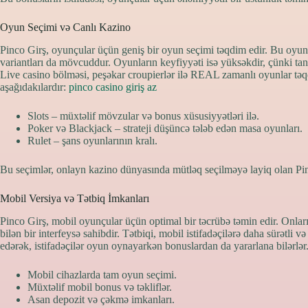
Oyun Seçimi və Canlı Kazino
Pinco Girş, oyunçular üçün geniş bir oyun seçimi təqdim edir. Bu oyunla
variantları da mövcuddur. Oyunların keyfiyyəti isə yüksəkdir, çünki tanı
Live casino bölməsi, peşəkar croupierlər ilə REAL zamanlı oyunlar tə
aşağıdakılardır:
pinco casino giriş az
Slots – müxtəlif mövzular və bonus xüsusiyyətləri ilə.
Poker və Blackjack – strateji düşüncə tələb edən masa oyunları.
Rulet – şans oyunlarının kralı.
Bu seçimlər, onlayn kazino dünyasında mütləq seçilməyə layiq olan Pin
Mobil Versiya və Tətbiq İmkanları
Pinco Girş, mobil oyunçular üçün optimal bir təcrübə təmin edir. Onların
bilən bir interfeysə sahibdir. Tətbiqi, mobil istifadəçilərə daha sürətli v
edərək, istifadəçilər oyun oynayarkən bonuslardan da yararlana bilərlər
Mobil cihazlarda tam oyun seçimi.
Müxtəlif mobil bonus və təkliflər.
Asan depozit və çəkmə imkanları.