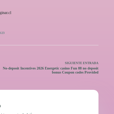
inar.cl
123
SIGUIENTE
ENTRADA
No-deposit Incentives 2026 Energetic casino Fun 88 no deposit
bonus Coupon codes Provided
n