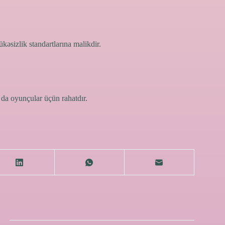
ükəsizlik standartlarına malikdir.
da oyunçular üçün rahatdır.