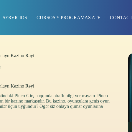
SERVICIOS
CURSOS Y PROGRAMAS ATE
CONTAC
nlayn Kazino Rəyi
d
nlayn Kazino Rəyi
indəki Pinco Girş haqqında ətraflı bilgi verəcəyəm. Pinco
an bir kazino markasıdır. Bu kazino, oyunçulara geniş oyun
Kimlər üçün uyğundur? Əgər siz onlayn qumar oyunlarına