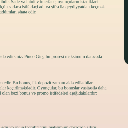
ibdir. Sade və intuitiv interface, oyunçuların istədikləri
üçün sadəcə istifadəçi adı və şifrə ilə qeydiyyatdan keçmək
addımları əhatə edir:
adə edirsiniz. Pinco Girş, bu prosesi maksimum dərəcədə
m edir. Bu bonus, ilk depozit zamanı əldə edilə bilər.
ar keçirilməkdədir. Oyunçular, bu bonuslar vasitəsilə daha
olan bəzi bonus və promo istifadələri aşağıdakılardır:
 edir və oyun təcrübələrini maksimum dərəcədə artırır.