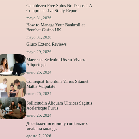
Gamblezen Free Spins No Deposit: A
Comprehensive Study Report
mayo 31, 2026
How to Manage Your Bankroll at
Beonbet Casino UK
mayo 31, 2026
Gluco Extend Reviews
mayo 29, 2026
Maecenas Sedenim Utsem Viverra
Aliqueteget
enero 25, 2024
Consequat Interdum Varius Sitamet
Mattis Vulputate
enero 25, 2024
Sollicitudin Aliquam Ultrices Sagittis
Acelerisque Purus
enero 25, 2024
Дослідження впливу соціальних
медіа на молодь
agosto 7, 2026