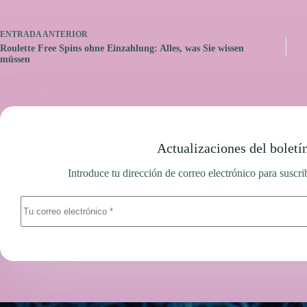
ENTRADA
ANTERIOR
Roulette Free Spins ohne Einzahlung: Alles, was Sie wissen
müssen
Actualizaciones del boletí
Introduce tu dirección de correo electrónico para suscrib