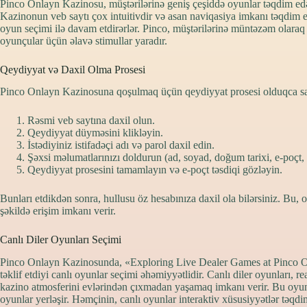
Pinco Onlayn Kazinosu, müştərilərinə geniş çeşiddə oyunlar təqdim edən
Kazinonun veb saytı çox intuitivdir və asan naviqasiya imkanı təqdim ed
oyun seçimi ilə davam etdirərlər. Pinco, müştərilərinə müntəzəm olaraq
oyunçular üçün əlavə stimullar yaradır.
Qeydiyyat və Daxil Olma Prosesi
Pinco Onlayn Kazinosuna qoşulmaq üçün qeydiyyat prosesi olduqca sadə
Rəsmi veb saytına daxil olun.
Qeydiyyat düyməsini klikləyin.
İstədiyiniz istifadəçi adı və parol daxil edin.
Şəxsi məlumatlarınızı doldurun (ad, soyad, doğum tarixi, e-poçt, 
Qeydiyyat prosesini tamamlayın və e-poçt təsdiqi gözləyin.
Bunları etdikdən sonra, hullusu öz hesabınıza daxil ola bilərsiniz. Bu,
şəkildə erişim imkanı verir.
Canlı Diler Oyunları Seçimi
Pinco Onlayn Kazinosunda, «Exploring Live Dealer Games at Pinco O
təklif etdiyi canlı oyunlar seçimi əhəmiyyətlidir. Canlı diler oyunları, r
kazino atmosferini evlərindən çıxmadan yaşamaq imkanı verir. Bu oyunla
oyunlar yerləşir. Həmçinin, canlı oyunlar interaktiv xüsusiyyətlər təqdim