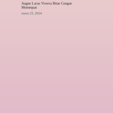
Augue Lacus Viverra Bitae Congue
Monsequat
enero 25, 2024