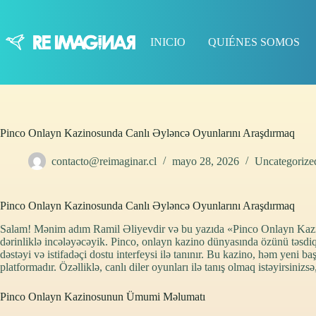
Saltar
al
contenido
INICIO
QUIÉNES SOMOS
Pinco Onlayn Kazinosunda Canlı Əyləncə Oyunlarını Araşdırmaq
contacto@reimaginar.cl
mayo 28, 2026
Uncategorize
Pinco Onlayn Kazinosunda Canlı Əyləncə Oyunlarını Araşdırmaq
Salam! Mənim adım Ramil Əliyevdir və bu yazıda «Pinco Onlayn Kaz
dərinliklə incələyəcəyik. Pinco, onlayn kazino dünyasında özünü təsdiq
dəstəyi və istifadəçi dostu interfeysi ilə tanınır. Bu kazino, həm yeni b
platformadır. Özəlliklə, canlı diler oyunları ilə tanış olmaq istəyirsiniz
Pinco Onlayn Kazinosunun Ümumi Məlumatı