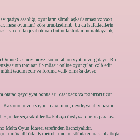
viqasiya asanlığı, oyunların sürətli aşkarlanması və vaxt
tlar, masa oyunları) görə qruplaşdırılıb, bu da istifadəçilərin
übəsi, yuxarıda qeyd olunan bütün faktorlardan irəliləyərək,
co Online Casino» mövzusunun əhəmiyyətini vurğulayır. Bu
nziyasının təminatı ilə müasir online oyunçuları cəlb edir.
i mühit təqdim edir və foruma yelik olmağa dəyər.
 olaraq qeydiyyat bonusları, cashback və tədbirləri üçün
– Kazinonun veb saytına daxil olun, qeydiyyat düyməsini
ı oyunlar seçərək diler ilə birbaşa ünsiyyət quraraq oynaya
no Malta Oyun İdarəsi tərəfindən lisenziyalıdır.
lar müxtəlif ödəniş metodlarından istifadə edərək rahatlıqla