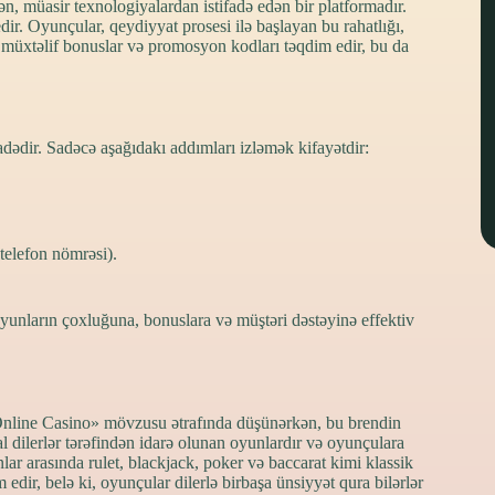
, müasir texnologiyalardan istifadə edən bir platformadır.
ir. Oyunçular, qeydiyyat prosesi ilə başlayan bu rahatlığı,
 müxtəlif bonuslar və promosyon kodları təqdim edir, bu da
dir. Sadəcə aşağıdakı addımları izləmək kifayətdir:
telefon nömrəsi).
 oyunların çoxluğuna, bonuslara və müştəri dəstəyinə effektiv
nline Casino» mövzusu ətrafında düşünərkən, bu brendin
eal dilerlər tərəfindən idarə olunan oyunlardır və oyunçulara
r arasında rulet, blackjack, poker və baccarat kimi klassik
 edir, belə ki, oyunçular dilerlə birbaşa ünsiyyət qura bilərlər