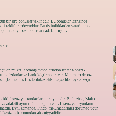
bir sıra bonuslar təklif edir. Bu bonuslar içərisində
üsusi təkliflər mövcuddur. Bu üstünlüklərdən yararlanmaq
əqdim etdiyi bəzi bonuslar sadalanmışdır:
sınız.
ular, müxtəlif ödəniş metodlarından istifadə edərək
lektron cüzdanlar və bank köçürmələri var. Minimum depozit
diqlənməlidir. Bu, təhlükəsizlik məqsədilə həyata keçirilir.
iddi lisenziya standartlarına riayət edir. Bu kazino, Malta
 və ədalətli oyun mühiti təqdim edir. Lisenziya, oyunların
inatdır. Eyni zamanda, Pinco, məlumatlarınızı qorumaq üçün
hlükəsizlik baxımından əhəmiyyətlidir.