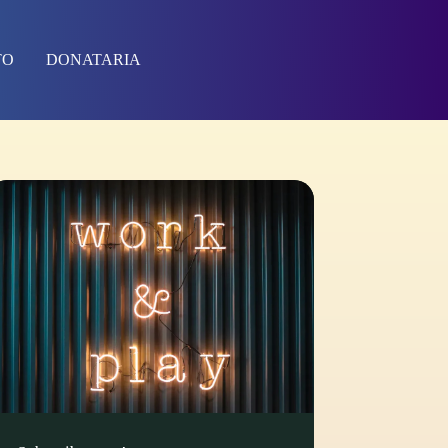
TO
DONATARIA