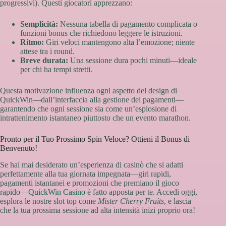
progressivi). Questi giocatori apprezzano:
Semplicità:
Nessuna tabella di pagamento complicata o
funzioni bonus che richiedono leggere le istruzioni.
Ritmo:
Giri veloci mantengono alta l’emozione; niente
attese tra i round.
Breve durata:
Una sessione dura pochi minuti—ideale
per chi ha tempi stretti.
Questa motivazione influenza ogni aspetto del design di
QuickWin—dall’interfaccia alla gestione dei pagamenti—
garantendo che ogni sessione sia come un’esplosione di
intrattenimento istantaneo piuttosto che un evento marathon.
Pronto per il Tuo Prossimo Spin Veloce? Ottieni il Bonus di
Benvenuto!
Se hai mai desiderato un’esperienza di casinò che si adatti
perfettamente alla tua giornata impegnata—giri rapidi,
pagamenti istantanei e promozioni che premiano il gioco
rapido—
QuickWin Casino
è fatto apposta per te. Accedi oggi,
esplora le nostre slot top come
Mister Cherry Fruits
, e lascia
che la tua prossima sessione ad alta intensità inizi proprio ora!