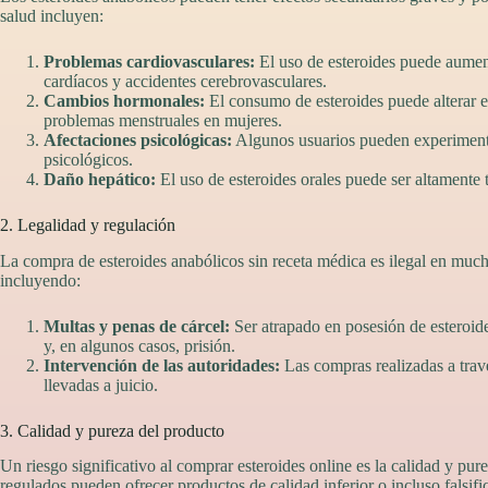
salud incluyen:
Problemas cardiovasculares:
El uso de esteroides puede aumenta
cardíacos y accidentes cerebrovasculares.
Cambios hormonales:
El consumo de esteroides puede alterar 
problemas menstruales en mujeres.
Afectaciones psicológicas:
Algunos usuarios pueden experimenta
psicológicos.
Daño hepático:
El uso de esteroides orales puede ser altamente 
2. Legalidad y regulación
La compra de esteroides anabólicos sin receta médica es ilegal en mucho
incluyendo:
Multas y penas de cárcel:
Ser atrapado en posesión de esteroide
y, en algunos casos, prisión.
Intervención de las autoridades:
Las compras realizadas a trav
llevadas a juicio.
3. Calidad y pureza del producto
Un riesgo significativo al comprar esteroides online es la calidad y p
regulados pueden ofrecer productos de calidad inferior o incluso falsifi