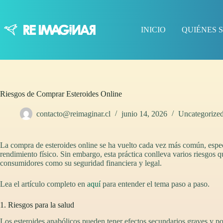
Saltar
al
contenido
INICIO
QUIÉNES 
Riesgos de Comprar Esteroides Online
contacto@reimaginar.cl
junio 14, 2026
Uncategorize
La compra de esteroides online se ha vuelto cada vez más común, especi
rendimiento físico. Sin embargo, esta práctica conlleva varios riesgos q
consumidores como su seguridad financiera y legal.
Lea el artículo completo en
aquí
para entender el tema paso a paso.
1. Riesgos para la salud
Los esteroides anabólicos pueden tener efectos secundarios graves y pot