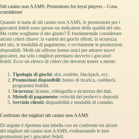
Siti casino non AAMS: Promotions for loyal players – Cosa
considerare
Quando si tratta di siti casino non AAMS, le promozioni per i
giocatori fedeli sono spesso un indicatore della qualità del sito.
Ma come scegliamo il sito giusto? È fondamentale considerare
alcuni criteri chiave: la varietà dei giochi offerti, la sicurezza
del sito, le modalità di pagamento, e ovviamente le promozioni
disponibili. Molti siti offrono bonus unici per attrarre nuovi
giocatori, ma solo i migliori premiano davvero i giocatori
fedeli. Ecco un elenco di criteri che dovresti tenere a mente:
Tipologia di giochi:
slot, roulette, blackjack, ecc.
Promozioni disponibili:
bonus di ricarica, cashback,
programmi fedeltà.
Sicurezza:
licenze, crittografia e sicurezza dei dati.
Metodi di pagamento:
velocità dei prelievi e depositi.
Servizio clienti:
disponibilità e modalità di contatto.
Confronto dei migliori siti casino non AAMS
Di seguito è riportata una tabella con un confronto tra alcuni
dei migliori siti casino non AAMS, evidenziando le loro
promozioni per i giocatori fedeli: