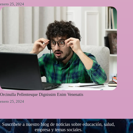
enero 25, 2024
Orcinulla Pellentesque Dignissim Enim Venenatis
enero 25, 2024
Suscribete a nuestro blog de noticias sobre educación, salud,
empresa y temas sociales.