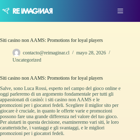
Saltar
al
contenido
Siti casino non AAMS: Promotions for loyal players
contacto@reimaginar.cl
mayo 28, 2026
Uncategorized
Siti casino non AAMS: Promotions for loyal players
Salve, sono Luca Rossi, esperto nel campo del gioco online e
oggi parleremo di un argomento fondamentale per tutti gli
appassionati di casinò: i siti casino non AAMS e le
promozioni per i giocatori fedeli. Scegliere il miglior sito per
giocare è cruciale, in quanto le offerte varie e promozioni
possono fare una grande differenza nel valore del tuo gioco.
Per aiutarti in questa decisione, esamineremo vari siti, le loro
caratteristiche, i vantaggi e gli svantaggi, e le migliori
promozioni per i giocatori fedeli.