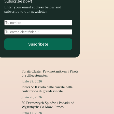
Subscribe now!
Enter your email address below and
subscribe to our newsletter
Suscríbete
Forstå Cluster Pay-mekanikken i Pirots
5 Spilleautomaten
junio 29, 2026
Pirots 5: Il ruolo delle cascate nella
costruzione di grandi vincite
junio 26, 2026
50 Darmowych Spinów i Podatki od
Wygranych: Co Mówi Prawo
junio 17, 2026