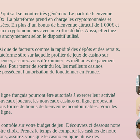
 qui sait se montrer très généreux. Le pack de bienvenue
 30x. La plateforme prend en charge les cryptomonnaies et
isées. En plus d’un bonus de bienvenue attractif de 1 000€ et
e aux cryptomonnaies avec une offre dédiée. Aussi, effectuez
 anonymement selon le dispositif utilisé.
i que de facteurs comme la rapidité des dépôts et des retraits,
ateforme sûre sur laquelle profiter de jeux de casino sur
ommencer, assurez-vous d’examiner les méthodes de paiement
ées. Pour tenter de sortir du lot, les meilleurs casinos
ne possèdent l’autorisation de fonctionner en France.
igne français pourront être autorisés à exercer leur activité
nouveaux joueurs, les nouveaux casinos en ligne proposent
 sous forme de bonus de bienvenue incontournables. Voici les
 ligne.
le contrôle sur votre budget de jeu. Découvrez ci-dessous notre
votre choix. Prenez le temps de comparer les casinos de notre
ions, assurez-vous que le casino en ligne utilise des