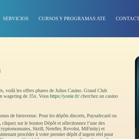
SERVICIOS
CURSOS Y PROGRAMAS ATE
CONTAC
d
, voilà les offres phares de Julius Casino. Grand Club
’un wagering de 35x. Vous
https://yonie.fr/
cherchez un casino
 bonus de bienvenue. Pour les dépôts discrets, Paysafecard ou
a, cliquez sur le bouton Dépôt et sélectionnez l’une des
ryptomonnaies, Skrill, Neteller, Revolut, MiFinity) et
intenant procéder à votre premier dépôt d’argent réel pour