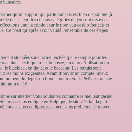
t bancaires.
rifier qu’un support qui parle français est bien disponible (à
emble des catégories et sous-catégories de jeu sont essayées
fectuons une inscription sur le nouveau casino français et
le. Ce n’est qu’après avoir validé l’ensemble de ces étapes
éralement stockées sous forme hachée (par exemple pour les
ne machine spécifique n’est imposée, un taux d’utilisation du
 le blackjack en ligne, et le baccarat. Les retraits sont
 jeux les moins exigeantes. Avant d’ouvrir un compte, mieux
s au moment du dépôt, du bonus ou du retrait. PMU est un site
t minimum de 1€.
inos sur internet.Vous souhaitez connaitre le meilleur casino
leurs casinos en ligne en Belgique, le site 777 fait la part
s meilleurs casinos en ligne, acceptent sans problème ce moyen