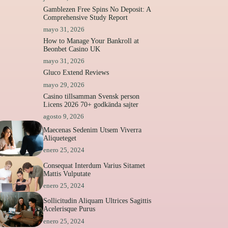
Gamblezen Free Spins No Deposit: A
Comprehensive Study Report
mayo 31, 2026
How to Manage Your Bankroll at
Beonbet Casino UK
mayo 31, 2026
Gluco Extend Reviews
mayo 29, 2026
Casino tillsamman Svensk person
Licens 2026 70+ godkända sajter
agosto 9, 2026
Maecenas Sedenim Utsem Viverra
Aliqueteget
enero 25, 2024
Consequat Interdum Varius Sitamet
Mattis Vulputate
enero 25, 2024
Sollicitudin Aliquam Ultrices Sagittis
Acelerisque Purus
enero 25, 2024