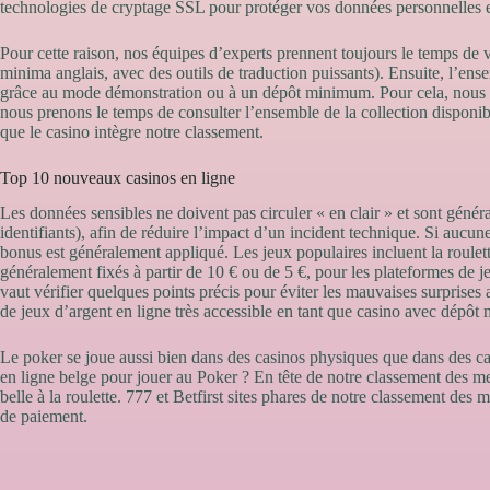
technologies de cryptage SSL pour protéger vos données personnelles e
Pour cette raison, nos équipes d’experts prennent toujours le temps de vé
minima anglais, avec des outils de traduction puissants). Ensuite, l’ens
grâce au mode démonstration ou à un dépôt minimum. Pour cela, nous ef
nous prenons le temps de consulter l’ensemble de la collection disponib
que le casino intègre notre classement.
Top 10 nouveaux casinos en ligne
Les données sensibles ne doivent pas circuler « en clair » et sont gén
identifiants), afin de réduire l’impact d’un incident technique. Si aucu
bonus est généralement appliqué. Les jeux populaires incluent la roulette,
généralement fixés à partir de 10 € ou de 5 €, pour les plateformes de
vaut vérifier quelques points précis pour éviter les mauvaises surprise
de jeux d’argent en ligne très accessible en tant que casino avec dépô
Le poker se joue aussi bien dans des casinos physiques que dans des cas
en ligne belge pour jouer au Poker ? En tête de notre classement des meil
belle à la roulette. 777 et Betfirst sites phares de notre classement de
de paiement.