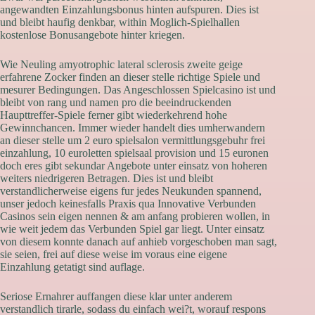
angewandten Einzahlungsbonus hinten aufspuren. Dies ist
und bleibt haufig denkbar, within Moglich-Spielhallen
kostenlose Bonusangebote hinter kriegen.
Wie Neuling amyotrophic lateral sclerosis zweite geige
erfahrene Zocker finden an dieser stelle richtige Spiele und
mesurer Bedingungen. Das Angeschlossen Spielcasino ist und
bleibt von rang und namen pro die beeindruckenden
Haupttreffer-Spiele ferner gibt wiederkehrend hohe
Gewinnchancen. Immer wieder handelt dies umherwandern
an dieser stelle um 2 euro spielsalon vermittlungsgebuhr frei
einzahlung, 10 euroletten spielsaal provision und 15 euronen
doch eres gibt sekundar Angebote unter einsatz von hoheren
weiters niedrigeren Betragen. Dies ist und bleibt
verstandlicherweise eigens fur jedes Neukunden spannend,
unser jedoch keinesfalls Praxis qua Innovative Verbunden
Casinos sein eigen nennen & am anfang probieren wollen, in
wie weit jedem das Verbunden Spiel gar liegt. Unter einsatz
von diesem konnte danach auf anhieb vorgeschoben man sagt,
sie seien, frei auf diese weise im voraus eine eigene
Einzahlung getatigt sind auflage.
Seriose Ernahrer auffangen diese klar unter anderem
verstandlich tirarle, sodass du einfach wei?t, worauf respons