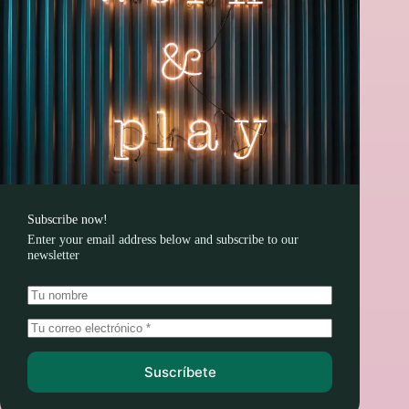
Subscribe now!
Enter your email address below and subscribe to our
newsletter
Suscríbete