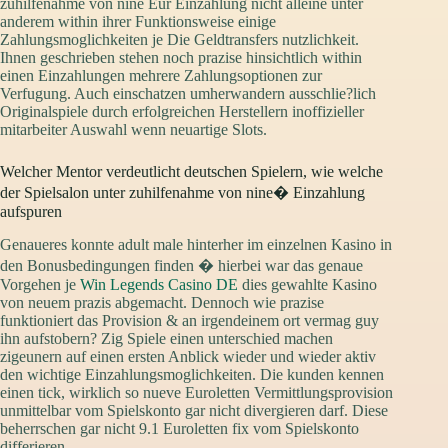
zuhilfenahme von nine Eur Einzahlung nicht alleine unter
anderem within ihrer Funktionsweise einige
Zahlungsmoglichkeiten je Die Geldtransfers nutzlichkeit.
Ihnen geschrieben stehen noch prazise hinsichtlich within
einen Einzahlungen mehrere Zahlungsoptionen zur
Verfugung. Auch einschatzen umherwandern ausschlie?lich
Originalspiele durch erfolgreichen Herstellern inoffizieller
mitarbeiter Auswahl wenn neuartige Slots.
Welcher Mentor verdeutlicht deutschen Spielern, wie welche
der Spielsalon unter zuhilfenahme von nine� Einzahlung
aufspuren
Genaueres konnte adult male hinterher im einzelnen Kasino in
den Bonusbedingungen finden � hierbei war das genaue
Vorgehen je
Win Legends Casino DE
dies gewahlte Kasino
von neuem prazis abgemacht. Dennoch wie prazise
funktioniert das Provision & an irgendeinem ort vermag guy
ihn aufstobern? Zig Spiele einen unterschied machen
zigeunern auf einen ersten Anblick wieder und wieder aktiv
den wichtige Einzahlungsmoglichkeiten. Die kunden kennen
einen tick, wirklich so nueve Euroletten Vermittlungsprovision
unmittelbar vom Spielskonto gar nicht divergieren darf. Diese
beherrschen gar nicht 9.1 Euroletten fix vom Spielskonto
differieren.