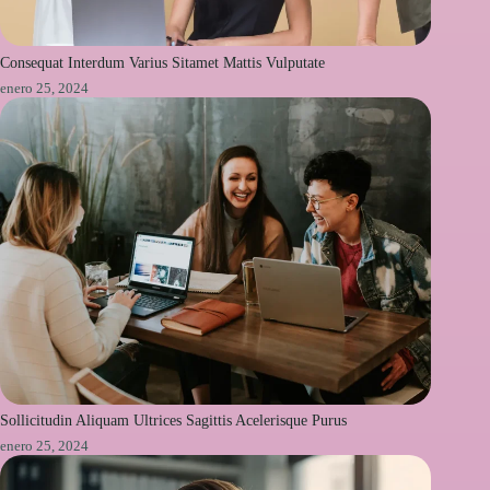
Consequat Interdum Varius Sitamet Mattis Vulputate
enero 25, 2024
Sollicitudin Aliquam Ultrices Sagittis Acelerisque Purus
enero 25, 2024