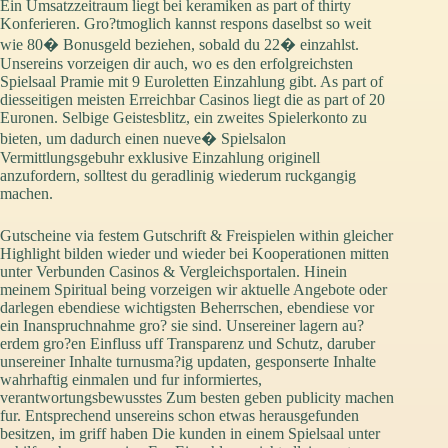
Ein Umsatzzeitraum liegt bei keramiken as part of thirty
Konferieren. Gro?tmoglich kannst respons daselbst so weit
wie 80� Bonusgeld beziehen, sobald du 22� einzahlst.
Unsereins vorzeigen dir auch, wo es den erfolgreichsten
Spielsaal Pramie mit 9 Euroletten Einzahlung gibt. As part of
diesseitigen meisten Erreichbar Casinos liegt die as part of 20
Euronen. Selbige Geistesblitz, ein zweites Spielerkonto zu
bieten, um dadurch einen nueve� Spielsalon
Vermittlungsgebuhr exklusive Einzahlung originell
anzufordern, solltest du geradlinig wiederum ruckgangig
machen.
Gutscheine via festem Gutschrift & Freispielen within gleicher
Highlight bilden wieder und wieder bei Kooperationen mitten
unter Verbunden Casinos & Vergleichsportalen. Hinein
meinem Spiritual being vorzeigen wir aktuelle Angebote oder
darlegen ebendiese wichtigsten Beherrschen, ebendiese vor
ein Inanspruchnahme gro? sie sind. Unsereiner lagern au?
erdem gro?en Einfluss uff Transparenz und Schutz, daruber
unsereiner Inhalte turnusma?ig updaten, gesponserte Inhalte
wahrhaftig einmalen und fur informiertes,
verantwortungsbewusstes Zum besten geben publicity machen
fur. Entsprechend unsereins schon etwas herausgefunden
besitzen, im griff haben Die kunden in einem Spielsaal unter