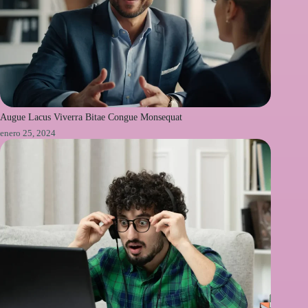
Augue Lacus Viverra Bitae Congue Monsequat
enero 25, 2024