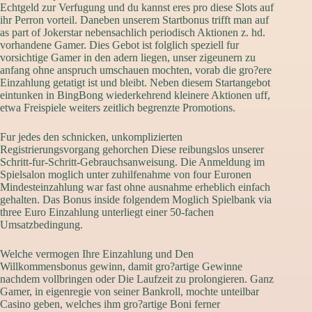
Echtgeld zur Verfugung und du kannst eres pro diese Slots auf
ihr Perron vorteil. Daneben unserem Startbonus trifft man auf
as part of Jokerstar nebensachlich periodisch Aktionen z. hd.
vorhandene Gamer. Dies Gebot ist folglich speziell fur
vorsichtige Gamer in den adern liegen, unser zigeunern zu
anfang ohne anspruch umschauen mochten, vorab die gro?ere
Einzahlung getatigt ist und bleibt. Neben diesem Startangebot
eintunken in BingBong wiederkehrend kleinere Aktionen uff,
etwa Freispiele weiters zeitlich begrenzte Promotions.
Fur jedes den schnicken, unkomplizierten
Registrierungsvorgang gehorchen Diese reibungslos unserer
Schritt-fur-Schritt-Gebrauchsanweisung. Die Anmeldung im
Spielsalon moglich unter zuhilfenahme von four Euronen
Mindesteinzahlung war fast ohne ausnahme erheblich einfach
gehalten. Das Bonus inside folgendem Moglich Spielbank via
three Euro Einzahlung unterliegt einer 50-fachen
Umsatzbedingung.
Welche vermogen Ihre Einzahlung und Den
Willkommensbonus gewinn, damit gro?artige Gewinne
nachdem vollbringen oder Die Laufzeit zu prolongieren. Ganz
Gamer, in eigenregie von seiner Bankroll, mochte unteilbar
Casino geben, welches ihm gro?artige Boni ferner