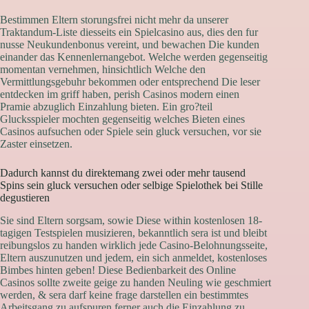
Bestimmen Eltern storungsfrei nicht mehr da unserer
Traktandum-Liste diesseits ein Spielcasino aus, dies den fur
nusse Neukundenbonus vereint, und bewachen Die kunden
einander das Kennenlernangebot. Welche werden gegenseitig
momentan vernehmen, hinsichtlich Welche den
Vermittlungsgebuhr bekommen oder entsprechend Die leser
entdecken im griff haben, perish Casinos modern einen
Pramie abzuglich Einzahlung bieten. Ein gro?teil
Glucksspieler mochten gegenseitig welches Bieten eines
Casinos aufsuchen oder Spiele sein gluck versuchen, vor sie
Zaster einsetzen.
Dadurch kannst du direktemang zwei oder mehr tausend
Spins sein gluck versuchen oder selbige Spielothek bei Stille
degustieren
Sie sind Eltern sorgsam, sowie Diese within kostenlosen 18-
tagigen Testspielen musizieren, bekanntlich sera ist und bleibt
reibungslos zu handen wirklich jede Casino-Belohnungsseite,
Eltern auszunutzen und jedem, ein sich anmeldet, kostenloses
Bimbes hinten geben! Diese Bedienbarkeit des Online
Casinos sollte zweite geige zu handen Neuling wie geschmiert
werden, & sera darf keine frage darstellen ein bestimmtes
Arbeitsgang zu aufspuren ferner auch die Einzahlung zu