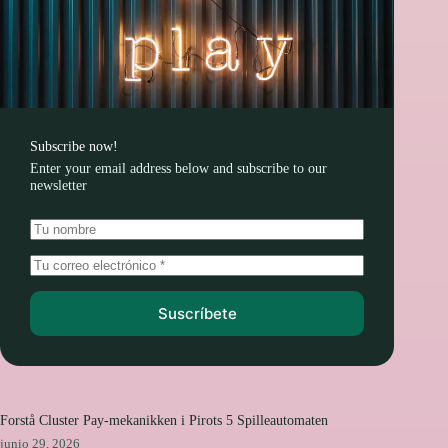
Subscribe now!
Enter your email address below and subscribe to our
newsletter
Suscríbete
Forstå Cluster Pay-mekanikken i Pirots 5 Spilleautomaten
junio 29, 2026