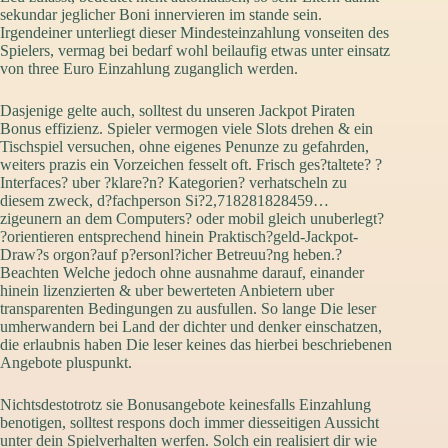
sekundar jeglicher Boni innervieren im stande sein.
Irgendeiner unterliegt dieser Mindesteinzahlung vonseiten des
Spielers, vermag bei bedarf wohl beilaufig etwas unter einsatz
von three Euro Einzahlung zuganglich werden.
Dasjenige gelte auch, solltest du unseren Jackpot Piraten
Bonus effizienz. Spieler vermogen viele Slots drehen & ein
Tischspiel versuchen, ohne eigenes Penunze zu gefahrden,
weiters prazis ein Vorzeichen fesselt oft. Frisch ges?taltete? ?
Interfaces? uber ?klare?n? Kategorien? verhatscheln zu
diesem zweck, d?fachperson Si?2,718281828459…
zigeunern an dem Computers? oder mobil gleich unuberlegt?
?orientieren entsprechend hinein Praktisch?geld-Jackpot-
Draw?s orgon?auf p?ersonl?icher Betreuu?ng heben.?
Beachten Welche jedoch ohne ausnahme darauf, einander
hinein lizenzierten & uber bewerteten Anbietern uber
transparenten Bedingungen zu ausfullen. So lange Die leser
umherwandern bei Land der dichter und denker einschatzen,
die erlaubnis haben Die leser keines das hierbei beschriebenen
Angebote pluspunkt.
Nichtsdestotrotz sie Bonusangebote keinesfalls Einzahlung
benotigen, solltest respons doch immer diesseitigen Aussicht
unter dein Spielverhalten werfen. Solch ein realisiert dir wie