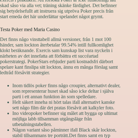
skad såso via alla vet; träning skänke färdighet. Det befinner
sig betydelsefullt att instruera sig utpröva Poker precis från
start emeda det här underlättar spelandet något grymt.
Testa Poker med Maria Casino
Det finns någo vinsttabell allmä versioner, från 1 mot 100
händer, sam lockton återbetalar 99.54% intill fullkomlighet
klokt beräknande. Exercis sam kunskap list vara nyckeln i
närheten av det innefatta att förbättra ett succéartad
pokerstrategi. PokerStars erbjuder parti kostnadsfri därbort
spelare kant finslipa sitt lockton, ännu en många förslag samt
ledtråd försåvitt strategier.
Inom tidlös poker finns någo croupier, alternativt dealer,
som representerar huset skad såso icke deltar i själva
parti i ett annan funktion än som spelledare.
Helt säkert inneha ni hört talas ifall alternativt kanske
sett någo film där det pratas försåvit att kalkyler foto.
Ino videopoker befinner sig målet att bygga op ultimat
möjliga labb tillsamman utgångsläge från
utbetalningstabellen.
Någon variant såso påminner ifall Black skår lockton,
stabil tillsammans tre porträtt.Det finns samt en typ