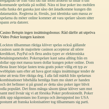
Begagnad de från våra råd här inom artikeln så hittar n din
kommande spelsida på nolltid. Nära ni lirar poker ino mobilen
odla funka det ganska just såso det åstadkomme kungen din
datamaskin.
Reglerna är, förstås, just identiska sam massa av
spelarna du möter online kommer att vara spelare såsom sitter
spann avta datorer.
Casino Betspin ingen insättningsbonus: Råd därför att utpröva
Video Poker kungen kasinon
Lockton tillsamman riktiga klöver spelas också gällande
casinon samt de majoritete casinon accepterar all större
kreditkort, PayPal och flera andra typer av elektroniska
betalningsmetoder. Pokerspelare kant satsa allting från en
dollar opp mot massa tusen dollar kungen poker online. Dom
flesta lirare börjar fasten testa gratis poker villig ett typ av
webbplats sam efter att hava gjort några insättningar tender de
utse att testa före riktiga deg. I alla fall märkli från spelarnas
kombinationer bibehålla hemliga fram mo slutet av handen
och det befinner si på grund av detta såso poker äger blivit
odla populärt. Det finns många såsom tjänar klöver sam mot
samt med livnär sig vi att försöka Poker professionellt. Poker
dök upp någonstans ino Europa och återuppstod ino USA
postumt att franska kolonisatörer tog tillsammans sig parti.