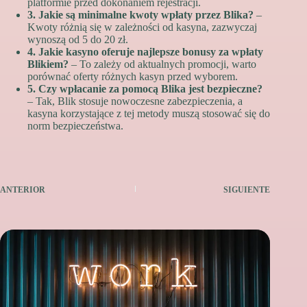
platformie przed dokonaniem rejestracji.
3. Jakie są minimalne kwoty wpłaty przez Blika?
–
Kwoty różnią się w zależności od kasyna, zazwyczaj
wynoszą od 5 do 20 zł.
4. Jakie kasyno oferuje najlepsze bonusy za wpłaty
Blikiem?
– To zależy od aktualnych promocji, warto
porównać oferty różnych kasyn przed wyborem.
5. Czy wpłacanie za pomocą Blika jest bezpieczne?
– Tak, Blik stosuje nowoczesne zabezpieczenia, a
kasyna korzystające z tej metody muszą stosować się do
norm bezpieczeństwa.
ANTERIOR
SIGUIENTE