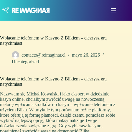
Saltar
al
contenido
Wpłacanie telefonem w Kasyno Z Blikiem – cieszysz grą
natychmiast
contacto@reimaginar.cl
mayo 26, 2026
Uncategorized
Wpłacanie telefonem w Kasyno Z Blikiem – cieszysz grą
natychmiast
Nazywam się Michał Kowalski i jako ekspert w dziedzinie
kasyn online, chciałbym zwrócić uwagę na nowoczesną
metodę wpłacania środków do kasyn – wpłacanie telefonem z
użyciem Blika. W artykule tym porównam różne platformy,
które oferują tę formę płatności, dzięki czemu pomożesz sobie
wybrać najlepszą opcję, która maksymalizuje Twoje
doświadczenia związane z grą. Gdy wybierasz kasyno,
powinieneś zwrócić uwagę na dostępność Blika,