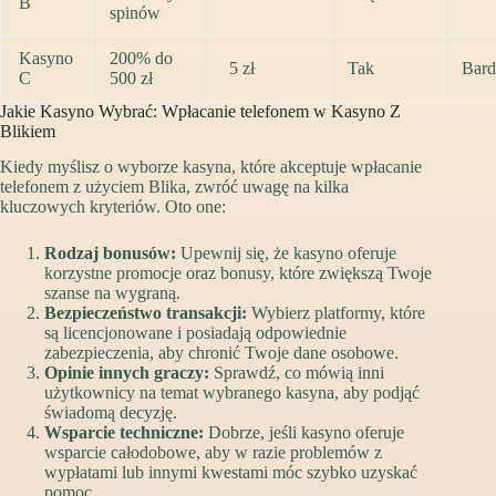
B
spinów
Kasyno
200% do
5 zł
Tak
Bard
C
500 zł
Jakie Kasyno Wybrać: Wpłacanie telefonem w Kasyno Z
Blikiem
Kiedy myślisz o wyborze kasyna, które akceptuje wpłacanie
telefonem z użyciem Blika, zwróć uwagę na kilka
kluczowych kryteriów. Oto one:
Rodzaj bonusów:
Upewnij się, że kasyno oferuje
korzystne promocje oraz bonusy, które zwiększą Twoje
szanse na wygraną.
Bezpieczeństwo transakcji:
Wybierz platformy, które
są licencjonowane i posiadają odpowiednie
zabezpieczenia, aby chronić Twoje dane osobowe.
Opinie innych graczy:
Sprawdź, co mówią inni
użytkownicy na temat wybranego kasyna, aby podjąć
świadomą decyzję.
Wsparcie techniczne:
Dobrze, jeśli kasyno oferuje
wsparcie całodobowe, aby w razie problemów z
wypłatami lub innymi kwestami móc szybko uzyskać
pomoc.