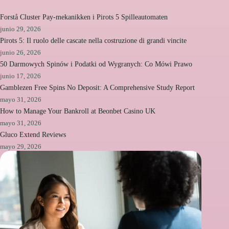
Forstå Cluster Pay-mekanikken i Pirots 5 Spilleautomaten
junio 29, 2026
Pirots 5: Il ruolo delle cascate nella costruzione di grandi vincite
junio 26, 2026
50 Darmowych Spinów i Podatki od Wygranych: Co Mówi Prawo
junio 17, 2026
Gamblezen Free Spins No Deposit: A Comprehensive Study Report
mayo 31, 2026
How to Manage Your Bankroll at Beonbet Casino UK
mayo 31, 2026
Gluco Extend Reviews
mayo 29, 2026