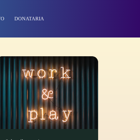
TO
DONATARIA