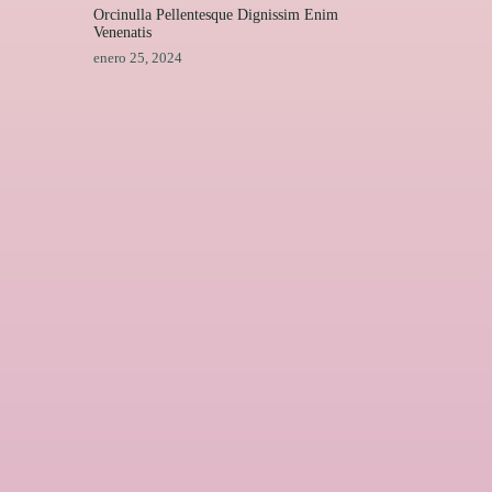
Orcinulla Pellentesque Dignissim Enim
Venenatis
enero 25, 2024