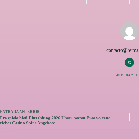
contacto@reimag
ARTÍCULOS: 47
ENTRADA
ANTERIOR
Freispiele bloß Einzahlung 2026 Unser besten Free volcano
riches Casino Spins Angebote