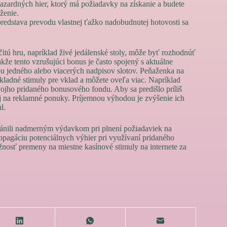
hazardných hier, ktorý má požiadavky na získanie a budete
ženie.
predstava prevodu vlastnej ťažko nadobudnutej hotovosti sa
tú hru, napríklad živé jedálenské stoly, môže byť rozhodnúť
e tento vzrušujúci bonus je často spojený s aktuálne
 jedného alebo viacerých nadpisov slotov. Peňaženka na
kladné stimuly pre vklad a môžete oveľa viac. Napríklad
ojho pridaného bonusového fondu. Aby sa predišlo príliš
j na reklamné ponuky. Príjemnou výhodou je zvýšenie ich
l.
bránili nadmerným výdavkom pri plnení požiadaviek na
ropagáciu potenciálnych výhier pri využívaní pridaného
nosť premeny na miestne kasínové stimuly na internete za