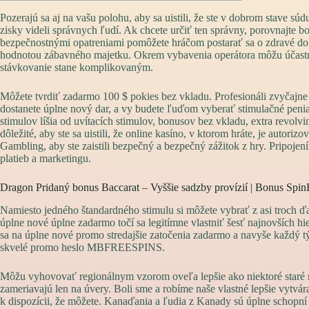
Pozerajú sa aj na vašu polohu, aby sa uistili, že ste v dobrom stave sú
zisky videli správnych ľudí. Ak chcete určiť ten správny, porovnajte b
bezpečnostnými opatreniami pomôžete hráčom postarať sa o zdravé doha
hodnotou zábavného majetku.
Okrem vybavenia operátora môžu účastníc
stávkovanie stane komplikovaným.
Môžete tvrdiť zadarmo 100 $ pokies bez vkladu. Profesionáli zvyčajne 
dostanete úplne nový dar, a vy budete ľuďom vyberať stimulačné penia
stimulov líšia od uvítacích stimulov, bonusov bez vkladu, extra revol
dôležité, aby ste sa uistili, že online kasíno, v ktorom hráte, je autor
Gambling, aby ste zaistili bezpečný a bezpečný zážitok z hry. Pripojen
platieb a marketingu.
Dragon Pridaný bonus Baccarat – Vyššie sadzby provízií | Bonus Spin
Namiesto jedného štandardného stimulu si môžete vybrať z asi troch 
úplne nové úplne zadarmo točí sa legitímne vlastniť šesť najnovších h
sa na úplne nové promo stredajšie zatočenia zadarmo a navyše každý tý
skvelé promo heslo MBFREESPINS.
Môžu vyhovovať regionálnym vzorom oveľa lepšie ako niektoré staré n
zameriavajú len na úvery. Boli sme a robíme naše vlastné lepšie vytvá
k dispozícii, že môžete. Kanaďania a ľudia z Kanady sú úplne schopní