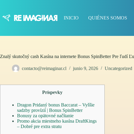
Saltar
al
contenido
INICIO
QUIÉNES SOMOS
Znalý skutočný cash Kasína na internete Bonus SpinBetter Pre ľudí Ľ
contacto@reimaginar.cl
junio 9, 2026
Uncategorized
Príspevky
Dragon Pridaný bonus Baccarat – Vyššie
sadzby provízií | Bonus SpinBetter
Bonusy za opätovné načítanie
Promo akcia miestneho kasína DraftKings
– Dobré pre extra stratu