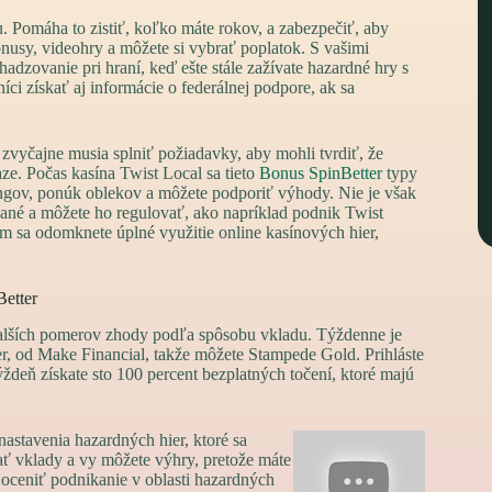
du. Pomáha to zistiť, koľko máte rokov, a zabezpečiť, aby
onusy, videohry a môžete si vybrať poplatok. S vašimi
dzovanie pri hraní, keď ešte stále zažívate hazardné hry s
i získať aj informácie o federálnej podpore, ak sa
zvyčajne musia splniť požiadavky, aby mohli tvrdiť, že
ze. Počas kasína Twist Local sa tieto
Bonus SpinBetter
typy
vingov, ponúk oblekov a môžete podporiť výhody. Nie je však
izované a môžete ho regulovať, ako napríklad podnik Twist
ím sa odomknete úplné využitie online kasínových hier,
Better
ďalších pomerov zhody podľa spôsobu vkladu. Týždenne je
ier, od Make Financial, takže môžete Stampede Gold. Prihláste
ždeň získate sto 100 percent bezplatných točení, ktoré majú
astavenia hazardných hier, ktoré sa
rať vklady a vy môžete výhry, pretože máte
 oceniť podnikanie v oblasti hazardných