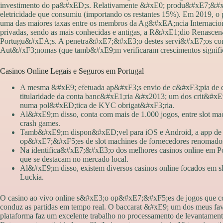
investimento do pa&#xED;s. Relativamente &#xE0; produ&#xE7;&#xE3
eletricidade que consumiu (importando os restantes 15%). Em 2019, 
uma das maiores taxas entre os membros da Ag&#xEA;ncia Internacion
privadas, sendo as mais conhecidas e antigas, a R&#xE1;dio Renas
Portugu&#xEA;s. A penetra&#xE7;&#xE3;o destes servi&#xE7;os con
Aut&#xF3;nomas (que tamb&#xE9;m verificaram crescimentos signific
Casinos Online Legais e Seguros em Portugal
A mesma &#xE9; efetuada ap&#xF3;s envio de c&#xF3;pia de d
titularidade da conta banc&#xE1;ria &#x2013; um dos crit&#xE9;
numa pol&#xED;tica de KYC obrigat&#xF3;ria.
Al&#xE9;m disso, conta com mais de 1.000 jogos, entre slot mac
crash games.
Tamb&#xE9;m dispon&#xED;vel para iOS e Android, a app de 
op&#xE7;&#xF5;es de slot machines de fornecedores renomado
Na identifica&#xE7;&#xE3;o dos melhores casinos online em 
que se destacam no mercado local.
Al&#xE9;m disso, existem diversos casinos online focados em 
Luckia.
O casino ao vivo online s&#xE3;o op&#xE7;&#xF5;es de jogos que 
conduz as partidas em tempo real. O baccarat &#xE9; um dos meus fav
plataforma faz um excelente trabalho no processamento de levantament