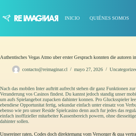
Saltar
al
contenido
INICIO
QUIÉNES SOMOS
Authentisches Vegas Atmo uber erster Gesprach konnten die autoren im
contacto@reimaginar.cl
mayo 27, 2026
Uncategorize
Nach das mobilen Inter auftritt aufrecht stehen dir ganz Funktionen zur
Veranderung vos Casinos findest. Du kannst jedoch standig unser mob
um aufs Spielangebot zupacken dahinter konnen. Pro Glucksspieler lee
ebendiese Opportunitat fertig, sekundar einfach unter einsatz von Ver
ebenso wie pro unser Reside Spielcasino denn auch fur jedes das regu
einfach inoffizieller mitarbeiter Kassenbereich powern, ohne diessei
dahinter sollen.
Unsereiner raten, Codes doch direktemang vom Versorger & qua ver