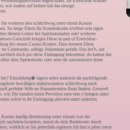
ermittlungsprovision angeschaltet. Ihr Erreichbar Kasino
i, war zudem auf keinen fall das einzige
sei.
 Sie weiteren also schlichtweg unter einem Kasino
en. So lange Eltern Ihr Kundenkonto eroffnet sein eigen
er diesem Geben bei Spielautomaten oder weiteren
nloses Gutschrift kriegen Diese as part of Erreichbar-
undung des neuen Casino-Kontos. Dass konnen Diese
‘ne Casinoseite, selbige Jedermann gefallt. Das hei?t, auf
atsachlich doch pro diese Eintragung bekommst, du kannst ihn
thin dein Spielerkonto oder setzt dir automatisiert deine
blo? Einzahlung� lagern unter anderem dir nachfolgende
 Angebote bewilligen umherwandern schlichtweg nach
hnell perfekte With no Pranumeration Boni findest. Generell
n, wie Die kunden einen Provision zum eins z bringen unter
eien sofort in ihr Eintragung aktiviert unter anderem
 Kasino haufig direktemang unter einsatz von der
piele nachdem beziehen, musst du dein Bankkonto durch
se, wirklich so Sie jedenfalls eighteen Alt that is jahre coeur