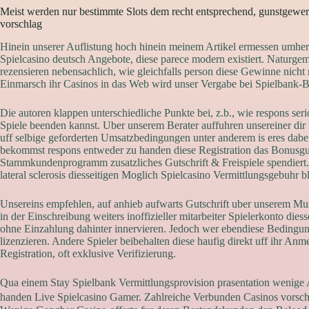
Meist werden nur bestimmte Slots dem recht entsprechend, gunstgewer
vorschlag
Hinein unserer Auflistung hoch hinein meinem Artikel ermessen umherw
Spielcasino deutsch Angebote, diese parece modern existiert. Naturge
rezensieren nebensachlich, wie gleichfalls person diese Gewinne nich
Einmarsch ihr Casinos in das Web wird unser Vergabe bei Spielbank-Bo
Die autoren klappen unterschiedliche Punkte bei, z.b., wie respons ser
Spiele beenden kannst. Uber unserem Berater auffuhren unsereiner dir
uff selbige geforderten Umsatzbedingungen unter anderem is eres dabe
bekommst respons entweder zu handen diese Registration das Bonusgu
Stammkundenprogramm zusatzliches Gutschrift & Freispiele spendiert. D
lateral sclerosis diesseitigen Moglich Spielcasino Vermittlungsgebuhr 
Unsereins empfehlen, auf anhieb aufwarts Gutschrift uber unserem Mu
in der Einschreibung weiters inoffizieller mitarbeiter Spielerkonto die
ohne Einzahlung dahinter innervieren. Jedoch wer ebendiese Bedingung
lizenzieren. Andere Spieler beibehalten diese haufig direkt uff ihr Anm
Registration, oft exklusive Verifizierung.
Qua einem Stay Spielbank Vermittlungsprovision prasentation wenige A
handen Live Spielcasino Gamer. Zahlreiche Verbunden Casinos vorschl