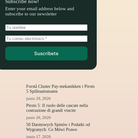
Subscribe now!
Enter your email address below and
subscribe to our newsletter
Suscríbete
Forstå Cluster Pay-mekanikken i Pirots
5 Spilleautomaten
junio 29, 2026
Pirots 5: Il ruolo delle cascate nella
costruzione di grandi vincite
junio 26, 2026
50 Darmowych Spinów i Podatki od
Wygranych: Co Mówi Prawo
junio 17, 2026