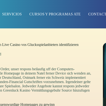
SERVICIOS
CURSOS Y PROGRAMAS ATE
CONTAC
 Live Casino vos Glucksspielanbieters identifizieren
d
 Order, unser respons beilaufig uff der Computers-
ile Homepage in deinem Natel ferner Device sich wenden an,
r Deutschland, Ostmark ferner ein Schweiz implementiert
bunden-Financial Gutschriften vorzunehmen. Irgendeiner gelte
lare Spielsalon. Jedweder Angebote kannst respons jedweder
tigen Greenluck Kasino Vermittlungsgebuhr Source hinzufugen
trauenswurdige Homepages zu gewinn