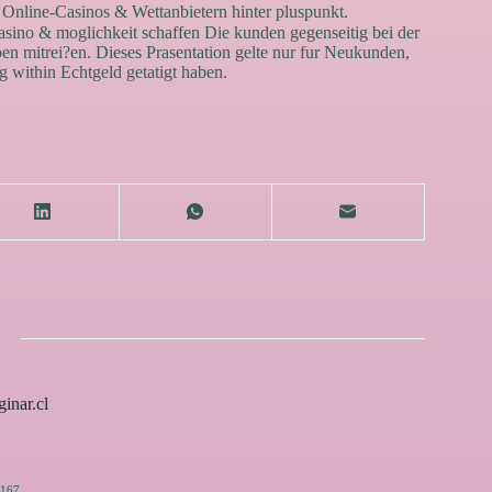
Online-Casinos & Wettanbietern hinter pluspunkt.
asino & moglichkeit schaffen Die kunden gegenseitig bei der
n mitrei?en. Dieses Prasentation gelte nur fur Neukunden,
ng within Echtgeld getatigt haben.
inar.cl
167