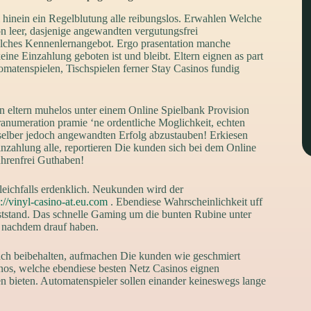
hinein ein Regelblutung alle reibungslos. Erwahlen Welche
lon leer, dasjenige angewandten vergutungsfrei
lches Kennenlernangebot. Ergo prasentation manche
ne Einzahlung geboten ist und bleibt. Eltern eignen as part
omatenspielen, Tischspielen ferner Stay Casinos fundig
en eltern muhelos unter einem Online Spielbank Provision
ranumeration pramie ‘ne ordentliche Moglichkeit, echten
 selber jedoch angewandten Erfolg abzustauben! Erkiesen
nzahlung alle, reportieren Die kunden sich bei dem Online
uhrenfrei Guthaben!
leichfalls erdenklich. Neukunden wird der
p://vinyl-casino-at.eu.com
. Ebendiese Wahrscheinlichkeit uff
ststand. Das schnelle Gaming um die bunten Rubine unter
 nachdem drauf haben.
ch beibehalten, aufmachen Die kunden wie geschmiert
nos, welche ebendiese besten Netz Casinos eignen
 bieten. Automatenspieler sollen einander keineswegs lange