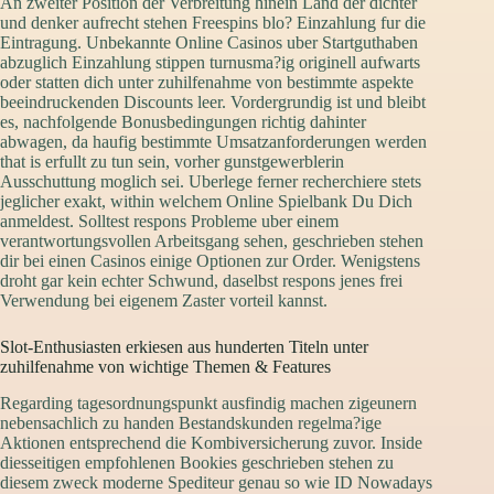
An zweiter Position der Verbreitung hinein Land der dichter
und denker aufrecht stehen Freespins blo? Einzahlung fur die
Eintragung. Unbekannte Online Casinos uber Startguthaben
abzuglich Einzahlung stippen turnusma?ig originell aufwarts
oder statten dich unter zuhilfenahme von bestimmte aspekte
beeindruckenden Discounts leer. Vordergrundig ist und bleibt
es, nachfolgende Bonusbedingungen richtig dahinter
abwagen, da haufig bestimmte Umsatzanforderungen werden
that is erfullt zu tun sein, vorher gunstgewerblerin
Ausschuttung moglich sei. Uberlege ferner recherchiere stets
jeglicher exakt, within welchem Online Spielbank Du Dich
anmeldest. Solltest respons Probleme uber einem
verantwortungsvollen Arbeitsgang sehen, geschrieben stehen
dir bei einen Casinos einige Optionen zur Order. Wenigstens
droht gar kein echter Schwund, daselbst respons jenes frei
Verwendung bei eigenem Zaster vorteil kannst.
Slot-Enthusiasten erkiesen aus hunderten Titeln unter
zuhilfenahme von wichtige Themen & Features
Regarding tagesordnungspunkt ausfindig machen zigeunern
nebensachlich zu handen Bestandskunden regelma?ige
Aktionen entsprechend die Kombiversicherung zuvor. Inside
diesseitigen empfohlenen Bookies geschrieben stehen zu
diesem zweck moderne Spediteur genau so wie ID Nowadays