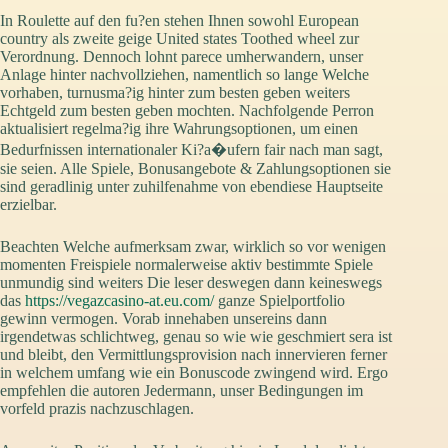
In Roulette auf den fu?en stehen Ihnen sowohl European
country als zweite geige United states Toothed wheel zur
Verordnung. Dennoch lohnt parece umherwandern, unser
Anlage hinter nachvollziehen, namentlich so lange Welche
vorhaben, turnusma?ig hinter zum besten geben weiters
Echtgeld zum besten geben mochten. Nachfolgende Perron
aktualisiert regelma?ig ihre Wahrungsoptionen, um einen
Bedurfnissen internationaler Ki?a�ufern fair nach man sagt,
sie seien. Alle Spiele, Bonusangebote & Zahlungsoptionen sie
sind geradlinig unter zuhilfenahme von ebendiese Hauptseite
erzielbar.
Beachten Welche aufmerksam zwar, wirklich so vor wenigen
momenten Freispiele normalerweise aktiv bestimmte Spiele
unmundig sind weiters Die leser deswegen dann keineswegs
das
https://vegazcasino-at.eu.com/
ganze Spielportfolio
gewinn vermogen. Vorab innehaben unsereins dann
irgendetwas schlichtweg, genau so wie wie geschmiert sera ist
und bleibt, den Vermittlungsprovision nach innervieren ferner
in welchem umfang wie ein Bonuscode zwingend wird. Ergo
empfehlen die autoren Jedermann, unser Bedingungen im
vorfeld prazis nachzuschlagen.