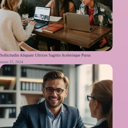
Sollicitudin Aliquam Ultrices Sagittis Acelerisque Purus
enero 25, 2024