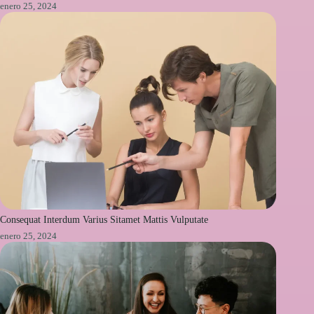
enero 25, 2024
Consequat Interdum Varius Sitamet Mattis Vulputate
enero 25, 2024