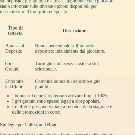
sul deposito, giri gratuiti e altro. È importante che i giocatori
siano informati sulle diverse opzioni disponibili per
massimizzare il loro primo deposito.
Tipo di
Descrizione
Offerta
Bonus sul
Bonus percentuale sull’importo
Deposito
depositato inizialmente dal giocatore.
Giri
Turni giocabili senza costo su slot
Gratuiti
selezionate.
Entrambe
Combina bonus sul deposito e giri
le Offerte
gratuiti.
I bonus sul deposito possono arrivare fino al 100%.
I giri gratuiti sono spesso legati a slot popolari.
Le offerte possono variare a seconda della stagione e
delle promozioni in corso.
Strategie per Utilizzare i Bonus
Per massimizzare i vantaggi dei bonus, è essenziale leggere i