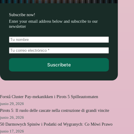
Subscribe now!
Enter your email address below and subscribe to our
newsletter
Suscríbete
Forstå Cluster Pay-mekanikken i Pirots 5 Spilleautomaten
junio 29, 2026
Pirots 5: Il ruolo delle cascate nella costruzione di grandi vincite
junio 26, 2026
50 Darmowych Spinów i Podatki od Wygranych: Co Mówi Prawo
junio 17, 2026