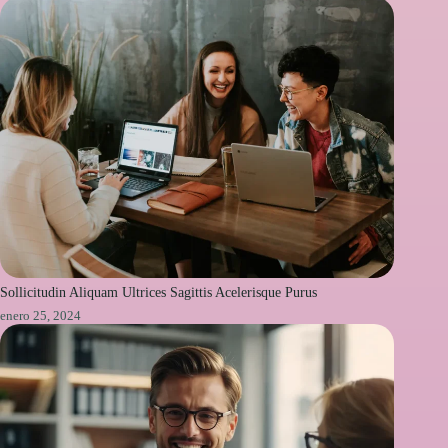
Sollicitudin Aliquam Ultrices Sagittis Acelerisque Purus
enero 25, 2024