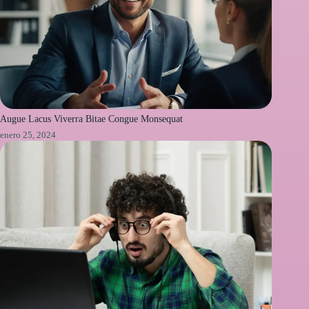
Augue Lacus Viverra Bitae Congue Monsequat
enero 25, 2024