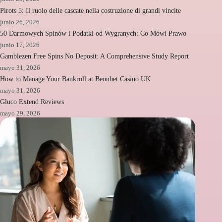
Pirots 5: Il ruolo delle cascate nella costruzione di grandi vincite
junio 26, 2026
50 Darmowych Spinów i Podatki od Wygranych: Co Mówi Prawo
junio 17, 2026
Gamblezen Free Spins No Deposit: A Comprehensive Study Report
mayo 31, 2026
How to Manage Your Bankroll at Beonbet Casino UK
mayo 31, 2026
Gluco Extend Reviews
mayo 29, 2026