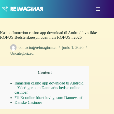
Saltar
al
contenido
Kasino Immerion casino app download til Android hvis ikke
ROFUS Bedste skuespil uden hvis ROFUS i 2026
contacto@reimaginar.cl
junio 1, 2026
Uncategorized
Content
Immerion casino app download til Android
– Yderligere om Danmarks bedste online
casinoer
*⃣ Er online idræt lovligt som Dannevan?
Danske Casinoer