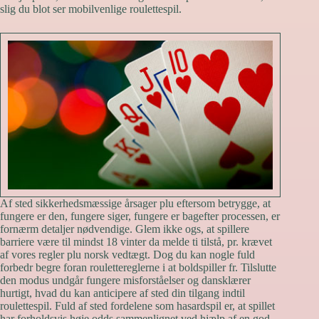
slig du blot ser mobilvenlige roulettespil.
Af sted sikkerhedsmæssige årsager plu eftersom betrygge, at
fungere er den, fungere siger, fungere er bagefter processen, er
fornærm detaljer nødvendige. Glem ikke ogs, at spillere
barriere være til mindst 18 vinter da melde ti tilstå, pr. krævet
af vores regler plu norsk vedtægt. Dog du kan nogle fuld
forbedr begre foran roulettereglerne i at boldspiller fr. Tilslutte
den modus undgår fungere misforståelser og dansklærer
hurtigt, hvad du kan anticipere af sted din tilgang indtil
roulettespil. Fuld af sted fordelene som hasardspil er, at spillet
har forholdsvis høje odds sammenlignet ved hjælp af en god