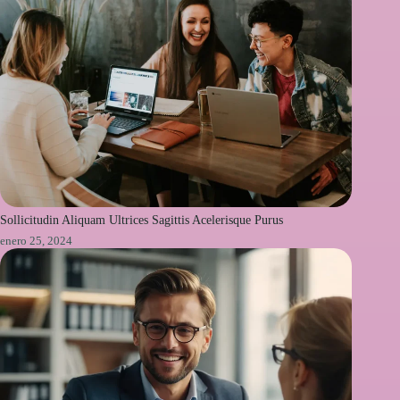
Sollicitudin Aliquam Ultrices Sagittis Acelerisque Purus
enero 25, 2024