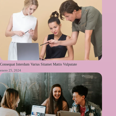
Consequat Interdum Varius Sitamet Mattis Vulputate
enero 25, 2024