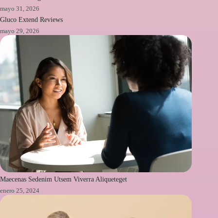
mayo 31, 2026
Gluco Extend Reviews
mayo 29, 2026
Maecenas Sedenim Utsem Viverra Aliqueteget
enero 25, 2024