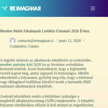
Saltar
al
contenido
Mostbet Mobil Alkalmazás Letöltési Útmutató 2026 Évhez
contacto@reimaginar.cl
junio 12, 2026
Computers, Games
A legjobb módszer az alkalmazás telepítésére az eszközödre,
mostbet utalvány kód 2026
ha az hivatalos weboldalon
keresztül történik. Ezzel biztosíthatod, hogy a legfrissebb
verziót kapod meg, amely jogszerű és biztonságos. Mielőtt
elkezdenéd a folyamatot, győződj meg róla, hogy a telefonod
vagy táblagéped beállításai lehetővé teszik a harmadik féltől
származó alkalmazások telepítését.
Android készülékek esetén a letöltéshez szükséges a
megfelelő alkalmazáscsomag (APK) megkeresése. A telepítési
folyamat elindításához először át kell nézned az engedélyeket,