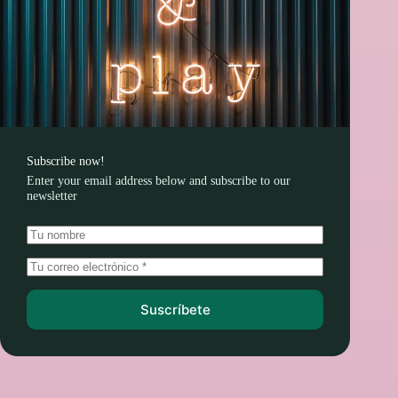
Subscribe now!
Enter your email address below and subscribe to our
newsletter
Suscríbete