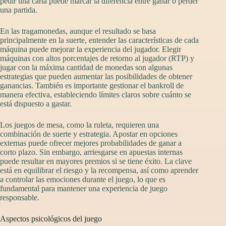
pedir una carta puede marcar la diferencia entre ganar o perder
una partida.
En las tragamonedas, aunque el resultado se basa
principalmente en la suerte, entender las características de cada
máquina puede mejorar la experiencia del jugador. Elegir
máquinas con altos porcentajes de retorno al jugador (RTP) y
jugar con la máxima cantidad de monedas son algunas
estrategias que pueden aumentar las posibilidades de obtener
ganancias. También es importante gestionar el bankroll de
manera efectiva, estableciendo límites claros sobre cuánto se
está dispuesto a gastar.
Los juegos de mesa, como la ruleta, requieren una
combinación de suerte y estrategia. Apostar en opciones
externas puede ofrecer mejores probabilidades de ganar a
corto plazo. Sin embargo, arriesgarse en apuestas internas
puede resultar en mayores premios si se tiene éxito. La clave
está en equilibrar el riesgo y la recompensa, así como aprender
a controlar las emociones durante el juego, lo que es
fundamental para mantener una experiencia de juego
responsable.
Aspectos psicológicos del juego