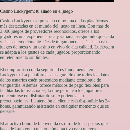
Casino Luckygem: tu aliado en el juego
Casino Luckygem se presenta como una de las plataformas
más destacadas en el mundo del juego en línea. Con más de
3,000 juegos de proveedores reconocidos, ofrece a los
jugadores una experiencia rica y variada, asegurando que cada
visita sea emocionante. Desde tragamonedas clásicas hasta
juegos de mesa y un casino en vivo de alta calidad, Luckygem
se adapta a los gustos de cada jugador, proporcionando
entretenimiento sin límites.
El compromiso con la seguridad es fundamental en
Luckygem. La plataforma se asegura de que todos los datos
de los usuarios estén protegidos mediante tecnología de
vanguardia. Además, ofrece métodos de pago flexibles para
facilitar las transacciones, lo que permite a los jugadores
concentrarse en disfrutar de su experiencia sin
preocupaciones. La atención al cliente está disponible las 24
horas, garantizando asistencia en cualquier momento que se
necesite.
El atractivo bono de bienvenida es otro de los aspectos que
hace de Luckygem una opción atractiva para nuevos