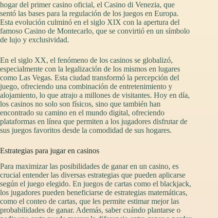
hogar del primer casino oficial, el Casino di Venezia, que
sentó las bases para la regulación de los juegos en Europa.
Esta evolución culminó en el siglo XIX con la apertura del
famoso Casino de Montecarlo, que se convirtió en un símbolo
de lujo y exclusividad.
En el siglo XX, el fenómeno de los casinos se globalizó,
especialmente con la legalización de los mismos en lugares
como Las Vegas. Esta ciudad transformó la percepción del
juego, ofreciendo una combinación de entretenimiento y
alojamiento, lo que atrajo a millones de visitantes. Hoy en día,
los casinos no solo son físicos, sino que también han
encontrado su camino en el mundo digital, ofreciendo
plataformas en línea que permiten a los jugadores disfrutar de
sus juegos favoritos desde la comodidad de sus hogares.
Estrategias para jugar en casinos
Para maximizar las posibilidades de ganar en un casino, es
crucial entender las diversas estrategias que pueden aplicarse
según el juego elegido. En juegos de cartas como el blackjack,
los jugadores pueden beneficiarse de estrategias matemáticas,
como el conteo de cartas, que les permite estimar mejor las
probabilidades de ganar. Además, saber cuándo plantarse o