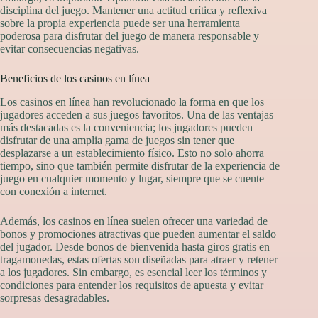
disciplina del juego. Mantener una actitud crítica y reflexiva
sobre la propia experiencia puede ser una herramienta
poderosa para disfrutar del juego de manera responsable y
evitar consecuencias negativas.
Beneficios de los casinos en línea
Los casinos en línea han revolucionado la forma en que los
jugadores acceden a sus juegos favoritos. Una de las ventajas
más destacadas es la conveniencia; los jugadores pueden
disfrutar de una amplia gama de juegos sin tener que
desplazarse a un establecimiento físico. Esto no solo ahorra
tiempo, sino que también permite disfrutar de la experiencia de
juego en cualquier momento y lugar, siempre que se cuente
con conexión a internet.
Además, los casinos en línea suelen ofrecer una variedad de
bonos y promociones atractivas que pueden aumentar el saldo
del jugador. Desde bonos de bienvenida hasta giros gratis en
tragamonedas, estas ofertas son diseñadas para atraer y retener
a los jugadores. Sin embargo, es esencial leer los términos y
condiciones para entender los requisitos de apuesta y evitar
sorpresas desagradables.