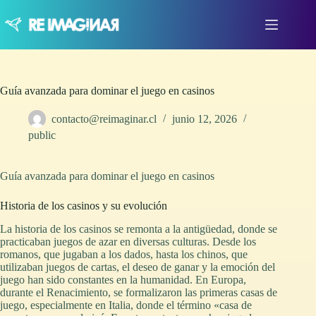
Saltar
al
contenido
Guía avanzada para dominar el juego en casinos
contacto@reimaginar.cl
junio 12, 2026
public
Guía avanzada para dominar el juego en casinos
Historia de los casinos y su evolución
La historia de los casinos se remonta a la antigüedad, donde se
practicaban juegos de azar en diversas culturas. Desde los
romanos, que jugaban a los dados, hasta los chinos, que
utilizaban juegos de cartas, el deseo de ganar y la emoción del
juego han sido constantes en la humanidad. En Europa,
durante el Renacimiento, se formalizaron las primeras casas de
juego, especialmente en Italia, donde el término «casa de