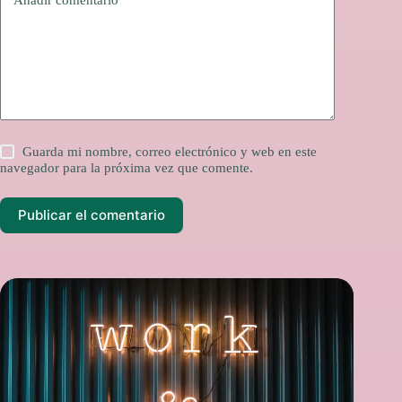
Añadir comentario
*
Guarda mi nombre, correo electrónico y web en este
navegador para la próxima vez que comente.
Publicar el comentario