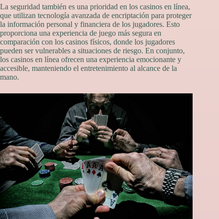
La seguridad también es una prioridad en los casinos en línea,
que utilizan tecnología avanzada de encriptación para proteger
la información personal y financiera de los jugadores. Esto
proporciona una experiencia de juego más segura en
comparación con los casinos físicos, donde los jugadores
pueden ser vulnerables a situaciones de riesgo. En conjunto,
los casinos en línea ofrecen una experiencia emocionante y
accesible, manteniendo el entretenimiento al alcance de la
mano.